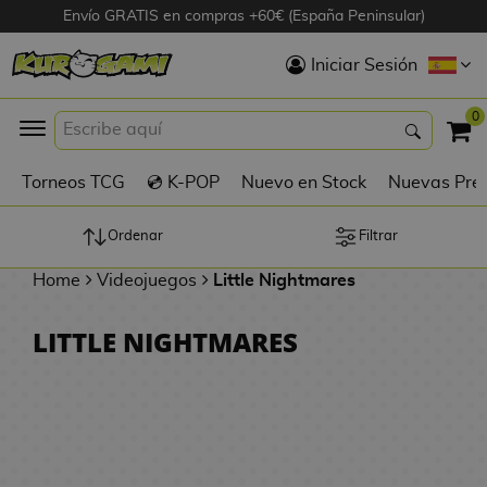
Envío GRATIS en compras +60€ (España Peninsular)
Hola
Iniciar Sesión
Figuras Anime
0
K
Torneos TCG
💿 K-POP
Nuevo en Stock
Nuevas Pre
Figuras
Videojuegos
Ordenar
Filtrar
Home
Videojuegos
Little Nightmares
Figuras de Cine
LITTLE NIGHTMARES
D
Figuras por
i
Fabricante
g
i
R
m
D
TOP Colecciones
e
o
u