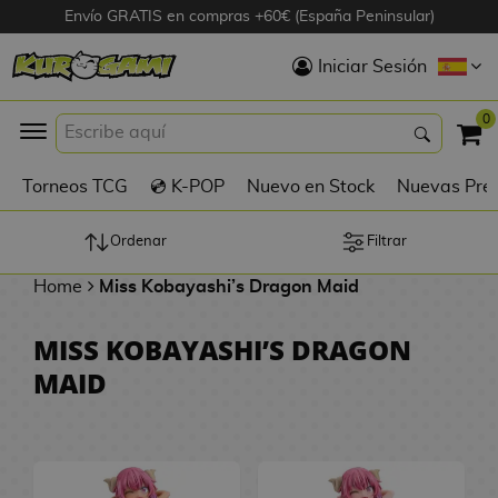
Envío GRATIS en compras +60€ (España Peninsular)
Hola
Iniciar Sesión
Figuras Anime
0
K
Torneos TCG
💿 K-POP
Nuevo en Stock
Nuevas Pre
Figuras
Videojuegos
Ordenar
Filtrar
Home
Miss Kobayashi’s Dragon Maid
Figuras de Cine
MISS KOBAYASHI’S DRAGON
D
Figuras por
MAID
i
Fabricante
g
i
R
m
D
TOP Colecciones
e
o
u