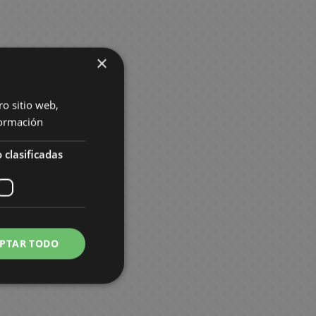
×
ro sitio web,
ormación
 clasificadas
PTAR TODO