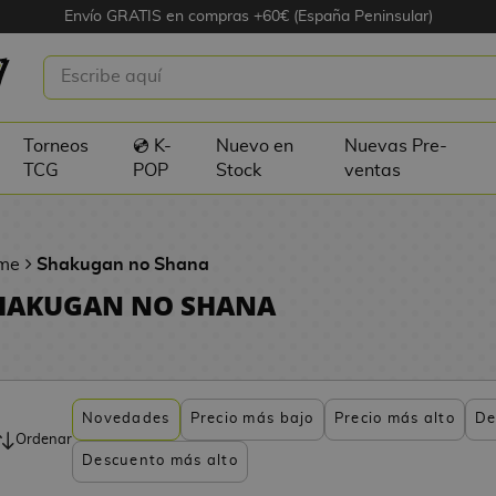
Envío GRATIS en compras +60€ (España Peninsular)
Torneos
💿 K-
Nuevo en
Nuevas Pre-
TCG
POP
Stock
ventas
me
Shakugan no Shana
HAKUGAN NO SHANA
Novedades
Precio más bajo
Precio más alto
De
Ordenar
Descuento más alto