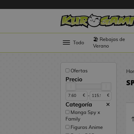
Hola
Figuras
🏖️ Rebajas de
Todo
Anime
Verano
Figuras
Videojuegos
Ofertas
Ho
Figuras de
Precio
S
Cine
-
€
€
Figuras por
Fabricante
Categoría
D
Manga Spy x
TOP
i
Family
Colecciones
g
Figuras Anime
i
N