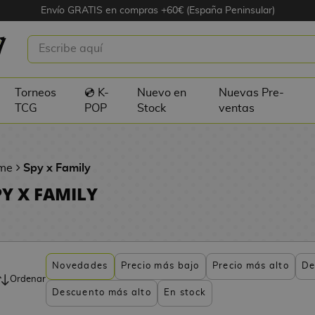
Envío GRATIS en compras +60€ (España Peninsular)
Torneos
💿 K-
Nuevo en
Nuevas Pre-
TCG
POP
Stock
ventas
me
Spy x Family
PY X FAMILY
Novedades
Precio más bajo
Precio más alto
De
Ordenar
Descuento más alto
En stock