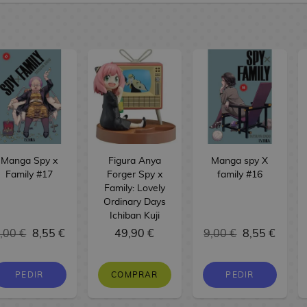
Manga Spy x
Figura Anya
Manga spy X
Family #17
Forger Spy x
family #16
Family: Lovely
Ordinary Days
Ichiban Kuji
,00 €
8,55 €
49,90 €
9,00 €
8,55 €
PEDIR
COMPRAR
PEDIR