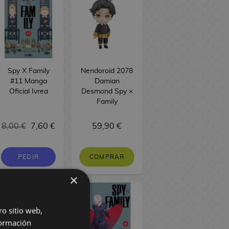
Spy X Family
Nendoroid 2078
#11 Manga
Damian
Oficial Ivrea
Desmond Spy ×
Family
8,00 €
7,60 €
59,90 €
PEDIR
COMPRAR
×
ro sitio web,
ormación