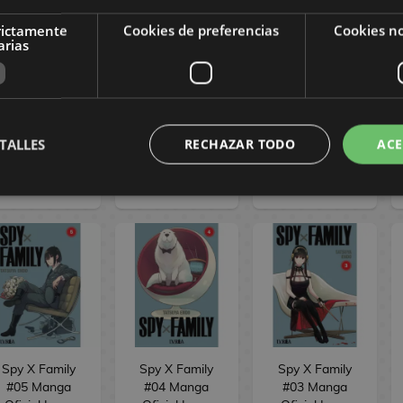
rictamente
Cookies de preferencias
Cookies no
arias
Spy X Family
Spy X Family
Spy X Family
#10 Manga
#09 Manga
#08 Manga
Oficial Ivrea
Oficial Ivrea
Oficial Ivrea
,00 €
7,60 €
8,00 €
7,60 €
8,00 €
7,60 €
TALLES
RECHAZAR TODO
ACE
PEDIR
PEDIR
COMPRAR
Spy X Family
Spy X Family
Spy X Family
#05 Manga
#04 Manga
#03 Manga