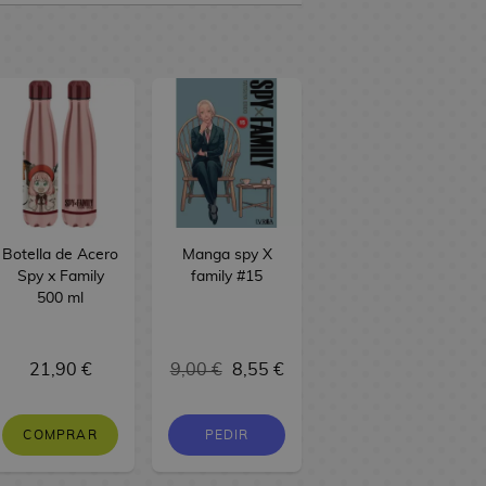
Botella de Acero
Manga spy X
Spy x Family
family #15
500 ml
21,90 €
9,00 €
8,55 €
COMPRAR
PEDIR