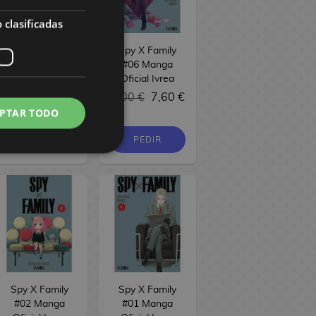
 clasificadas
Spy X Family
Spy X Family
#07 Manga
#06 Manga
Oficial Ivrea
Oficial Ivrea
8,00 €
7,60 €
8,00 €
7,60 €
PTAR TODO
PEDIR
PEDIR
Spy X Family
Spy X Family
#02 Manga
#01 Manga