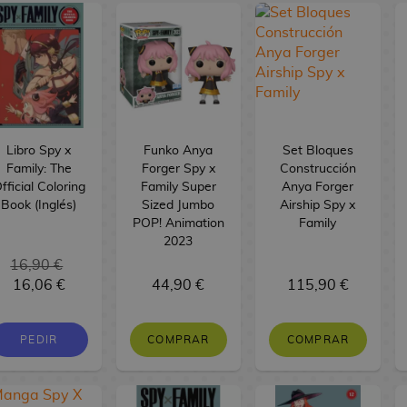
Libro Spy x
Funko Anya
Set Bloques
Family: The
Forger Spy x
Construcción
fficial Coloring
Family Super
Anya Forger
Book (Inglés)
Sized Jumbo
Airship Spy x
POP! Animation
Family
2023
16,90 €
16,06 €
44,90 €
115,90 €
PEDIR
COMPRAR
COMPRAR