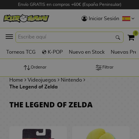
Envío GRATIS en compras +60€ (España Peninsular)
Hola
Iniciar Sesión
Figuras Anime
0
K
Torneos TCG
💿 K-POP
Nuevo en Stock
Nuevas Pre
Figuras
Videojuegos
Ordenar
Filtrar
Home
Videojuegos
Nintendo
Figuras de Cine
The Legend of Zelda
D
Figuras por
THE LEGEND OF ZELDA
i
Fabricante
g
i
R
m
D
TOP Colecciones
e
o
u