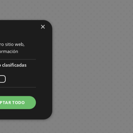
×
ro sitio web,
ormación
 clasificadas
PTAR TODO