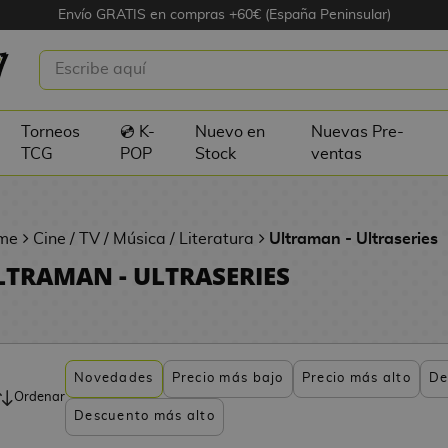
Envío GRATIS en compras +60€ (España Peninsular)
Torneos
💿 K-
Nuevo en
Nuevas Pre-
TCG
POP
Stock
ventas
me
Cine / TV / Música / Literatura
Ultraman - Ultraseries
LTRAMAN - ULTRASERIES
Novedades
Precio más bajo
Precio más alto
De
Ordenar
Descuento más alto