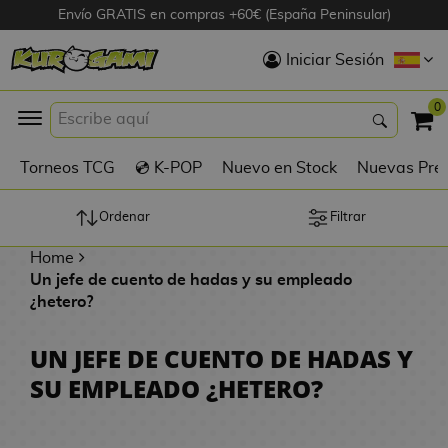
Envío GRATIS en compras +60€ (España Peninsular)
Hola
Iniciar Sesión
Figuras Anime
0
K
Torneos TCG
💿 K-POP
Nuevo en Stock
Nuevas Pre
Figuras
Videojuegos
Ordenar
Filtrar
Home
Figuras de Cine
Un jefe de cuento de hadas y su empleado
¿hetero?
D
Figuras por
i
Fabricante
UN JEFE DE CUENTO DE HADAS Y
g
SU EMPLEADO ¿HETERO?
i
R
m
D
TOP Colecciones
e
o
u