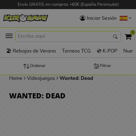
Envío GRATIS en compras +60€ (España Peninsular)
Hola
Iniciar Sesión
Figuras Anime
0
K
🏖️ Rebajas de Verano
Torneos TCG
💿 K-POP
Nuevo
Figuras
Videojuegos
Ordenar
Filtrar
Home
Videojuegos
Wanted: Dead
Figuras de Cine
WANTED: DEAD
D
Figuras por
i
Fabricante
g
i
R
m
D
TOP Colecciones
e
o
u