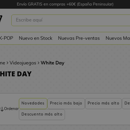
Envío GRATIS en compras +60€ (España Peninsular)
 K-POP
Nuevo en Stock
Nuevas Pre-ventas
Nuevos Ma
me
Videojuegos
White Day
HITE DAY
Novedades
Precio más bajo
Precio más alto
De
Ordenar
Descuento más alto