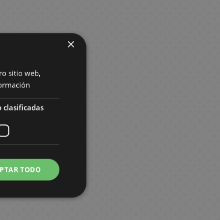
×
ro sitio web,
ormación
 clasificadas
PTAR TODO