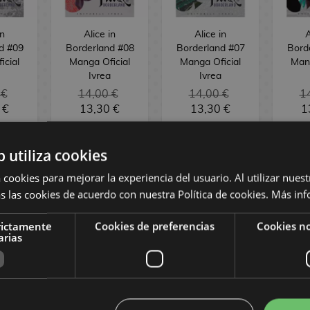
in
Alice in
Alice in
A
d #09
Borderland #08
Borderland #07
Bord
icial
Manga Oficial
Manga Oficial
Mang
Ivrea
Ivrea
 €
14,00 €
14,00 €
1
 €
13,30 €
13,30 €
1
b utiliza cookies
R
COMPRAR
COMPRAR
 cookies para mejorar la experiencia del usuario. Al utilizar nuest
s las cookies de acuerdo con nuestra Política de cookies.
Más inf
rictamente
Cookies de preferencias
Cookies no
arias