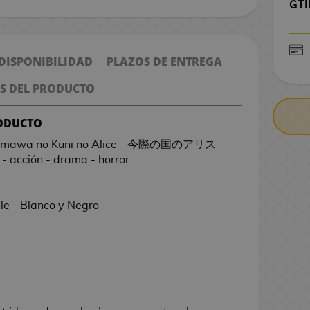
GTI
 DISPONIBILIDAD
PLAZOS DE ENTREGA
CONTRARE
S DEL PRODUCTO
RODUCTO
d - Imawa no Kuni no Alice - 今際の国のアリス
 - acción - drama - horror
le - Blanco y Negro