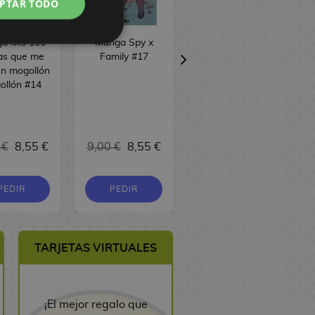
PTAR TODO
a Mis 100
Manga Spy x
Manga
as que me
Family #17
Sakamoto Days
en mogollón
#24
ollón #14
 €
8,55 €
9,00 €
8,55 €
9,00 €
8,55 €
PEDIR
PEDIR
COMPRAR
TARJETAS VIRTUALES
¡El mejor regalo que