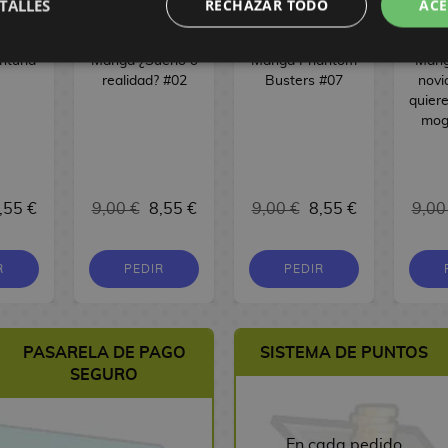
TALLES
RECHAZAR TODO
ACE
turia
Manga ¿Sueño o
Manga Phantom
Mang
realidad? #02
Busters #07
novi
quier
mog
,55 €
9,00 €
8,55 €
9,00 €
8,55 €
9,00
R
PEDIR
PEDIR
PASARELA DE PAGO
SISTEMA DE PUNTOS
SEGURO
En cada pedido