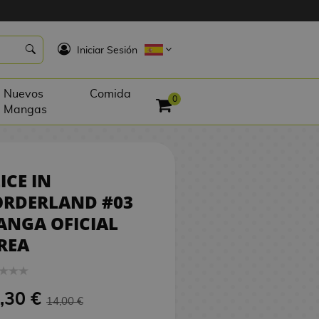
13,30 €
PEDIR
K
Iniciar Sesión
Nuevos
Comida
0
Mangas
ICE IN
ORDERLAND #03
ANGA OFICIAL
REA
,30 €
14,00 €