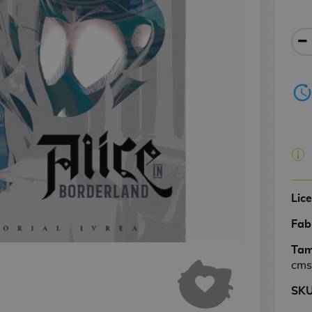
Lic
Fab
Tam
cms
SK