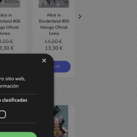
lice in
Alice in
Alice in
erland #06
Borderland #05
Borderland #04
a Oficial
Manga Oficial
Manga Oficial
Ivrea
Ivrea
Ivrea
4,00 €
14,00 €
14,00 €
3,30 €
13,30 €
13,30 €
×
PEDIR
PEDIR
PEDIR
ro sitio web,
ormación
 clasificadas