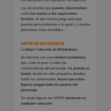
con las poses más épicas en tu colección.
n
e
Los accesorios que
puedes intercambiar
,
s
como
las manos o las expresiones
d
faciales
, te dan mucho juego para que
e
puedas personalizarlas a tu gusto, y usarlas
V
para hacer fotos increíbles.
i
d
ARTFX DE KOTOBUKIYA
e
La
Mejor Colección
de Kotobukiya
.
o
j
Se fabrican con una
calidad asombrosa
,
u
que cuida la pose y todas las
e
características del personaje.
La pintura es
g
brutal
, desde los más pequeños detalles,
o
hasta los sombreados,
hacen que estas
s
figuras tengan toda la esencia del
personaje
.
N
Sin duda alguna, las ARTFX
destacan en
e
cualquier colección
.
c
e