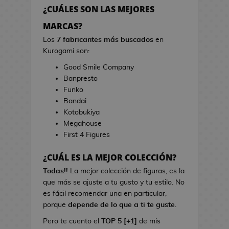
h
r
¿CUÁLES SON LAS MEJORES
e
r
s
MARCAS?
a
d
s
Los
7 fabricantes más buscados
en
e
d
Kurogami son:
V
e
Good Smile Company
i
C
Banpresto
d
i
Funko
e
n
Bandai
o
e
Kotobukiya
j
Megahouse
u
B
First 4 Figures
e
o
g
l
¿CUÁL ES LA MEJOR COLECCIÓN?
o
s
s
Todas!!
La mejor colección de figuras, es la
d
que más se ajuste a tu gusto y tu estilo. No
e
L
es fácil recomendar una en particular,
C
i
porque
depende de lo que a ti te guste
.
i
b
n
Pero te cuento el
TOP 5 [+1]
de mis
r
e