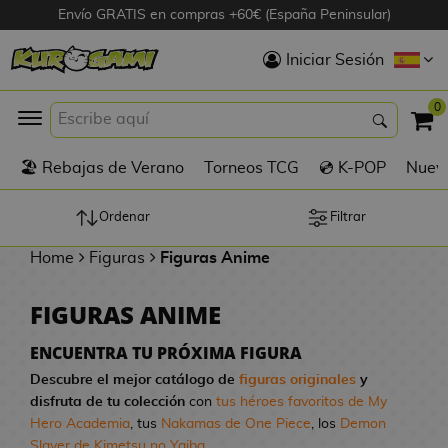
Envío GRATIS en compras +60€ (España Peninsular)
Hola
Iniciar Sesión
Figuras Anime
0
K
🏖️ Rebajas de Verano
Torneos TCG
💿 K-POP
Nuevo
Figuras
Videojuegos
Ordenar
Filtrar
Home
Figuras
Figuras Anime
Figuras de Cine
FIGURAS ANIME
D
Figuras por
i
Fabricante
ENCUENTRA TU PRÓXIMA FIGURA
g
Descubre el mejor catálogo de
figuras originales
y
i
disfruta de tu colección
con
tus héroes favoritos de My
R
m
D
TOP Colecciones
Hero Academia
, tus
Nakamas de One Piece
, los
Demon
e
o
u
Slayer de Kimetsu no Yaiba
...