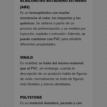
ACRILONITRO BUTADIENO ESTIRENO
a
s
s
[ABS]
d
d
e
Es un
termoplástico con mucha
e
C
resistencia al calor, los impactos y los
V
i
químicos
. Se obtiene a partir de un
i
n
proceso de polimerización, y se moldea por
d
e
inyección, soplado o extrusión. Además,
se
e
puede combinar con PVC
para añadirle
o
S
diferentes propiedades.
j
e
u
t
VINILO
e
s
g
En realidad,
se trata del mismo material
R
o
que el PVC
, sin embargo, cuando la
e
s
descripción de un producto habla de figuras
g
de vinilo, normalmente se trata de figuras
a
H
más flexibles y menos detalladas.
l
u
o
c
d
POLYSTONE
h
e
Es un
material duradero, pesado y con
a
C