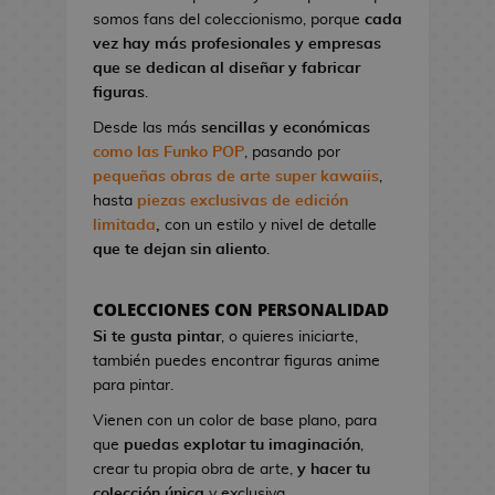
l
a
I
G
somos fans del coleccionismo, porque
cada
o
o
t
r
a
vez hay más profesionales y empresas
n
A
o
o
K
que se dedican al diseñar y fabricar
d
n
n
n
i
figuras
.
e
i
d
S
l
V
m
Desde las más
sencillas y económicas
e
t
l
i
e
como las Funko POP
, pasando por
C
u
!
d
pequeñas obras de arte super kawaiis
,
i
d
e
hasta
piezas exclusivas de edición
n
M
i
o
limitada
,
con un estilo y nivel de detalle
e
a
o
j
que te dejan sin aliento
.
n
s
u
P
g
e
i
F
a
COLECCIONES CON PERSONALIDAD
g
n
i
B
Si te gusta pintar
, o quieres iniciarte,
o
e
g
l
también puedes encontrar figuras anime
s
s
u
u
para pintar.
d
r
e
G
e
Vienen con un color de base plano, para
a
E
o
C
que
puedas explotar tu imaginación
,
s
x
r
i
crear tu propia obra de arte,
y hacer tu
K
o
r
n
colección única
y exclusiva.