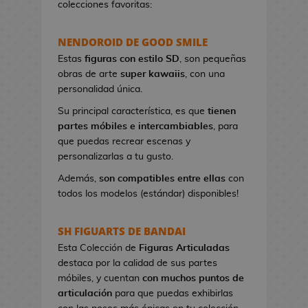
colecciones favoritas:
e
t
NENDOROID DE GOOD SMILE
a
s
Estas
figuras con estilo SD
, son pequeñas
d
obras de arte
super kawaiis
, con una
e
personalidad única.
V
Su principal característica, es que
tienen
i
partes móbiles e intercambiables
, para
d
que puedas recrear escenas y
e
personalizarlas a tu gusto.
o
j
Además,
son compatibles entre ellas
con
u
todos los modelos (estándar) disponibles!
e
g
SH FIGUARTS DE BANDAI
o
Esta Colección de
Figuras Articuladas
s
destaca por la calidad de sus partes
móbiles, y cuentan
con muchos puntos de
P
articulación
para que puedas exhibirlas
i