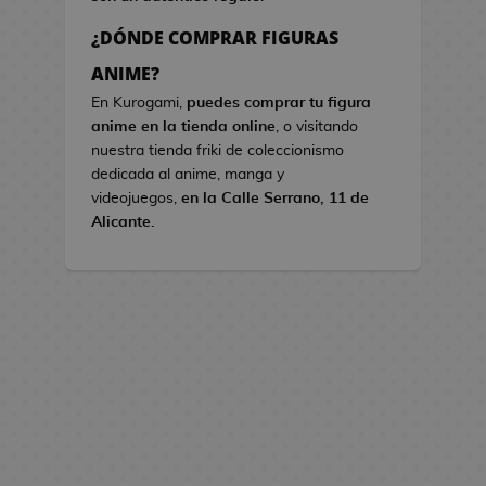
s
¿DÓNDE COMPRAR FIGURAS
B
ANIME?
o
En Kurogami,
puedes comprar tu figura
l
anime en la tienda online
, o visitando
s
nuestra tienda friki de coleccionismo
o
dedicada al anime, manga y
s
videojuegos,
en la Calle Serrano, 11 de
d
Alicante.
e
V
i
d
e
o
j
u
e
g
o