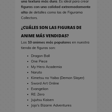
una textura más dura
. Es ideal para crear
s
i
figuras con una calidad extremadamente
d
n
alta
de detalles como las de Figurama
e
e
Collectors.
V
i
¿CUÁLES SON LAS FIGURAS DE
T
d
o
ANIME MÁS VENDIDAS?
e
a
o
Los
10 animes más populares
en nuestra
l
j
tienda de figuras son:
l
u
a
Dragon Ball
e
s
One Piece
g
d
My Hero Academia
o
e
Naruto
s
C
Kimetsu no Yaiba (Demon Slayer)
i
Sword Art Online
E
n
Evangelion
s
e
RE: Zero
t
Jujutsu Kaisen
u
J
Jojo's Bizarre Adventures
c
a