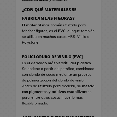
a
r
o
e
d
c
s
¿CON QUÉ MATERIALES SE
o
i
d
B
FABRICAN LAS FIGURAS?
k
s
e
o
a
t
El material más común
utilizado para
V
l
w
fabricar figuras, es el
PVC
, aunque también
i
s
a
se utiliza en muchos casos ABS, Vinilo o
d
a
Polystone
e
s
o
d
j
POLICLORURO DE VINILO [PVC]
e
u
C
Es
el derivado más versátil del plástico
.
e
i
Se obtiene a partir del petróleo, combinado
g
n
con clorulo de sodio mediante un proceso
o
e
de polimerización del clorulo de vinilo.
s
Antes de utilizarlo para modelar,
se mezcla
G
con pigmentos y aditivos estabilizantes
,
J
o
para, entre otras cosas, hacerlo más
a
r
flexible o rígido.
r
r
r
o