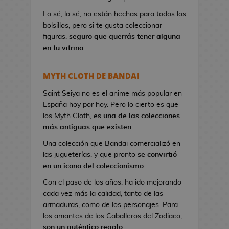
a
Lo sé, lo sé, no están hechas para todos los
n
bolsillos, pero si te gusta coleccionar
d
figuras,
seguro que querrás tener alguna
o
en tu vitrina
.
l
e
r
MYTH CLOTH DE BANDAI
a
s
Saint Seiya no es el anime más popular en
d
España hoy por hoy. Pero lo cierto es que
e
los Myth Cloth,
es una de las colecciones
V
más antiguas que existen
.
i
Una colección que Bandai comercializó en
d
las jugueterías, y que pronto
se convirtió
e
en un icono del coleccionismo
.
o
Con el paso de los años, ha ido mejorando
j
cada vez más la calidad, tanto de las
u
armaduras, como de los personajes. Para
e
los amantes de los Caballeros del Zodiaco,
g
son un auténtico regalo
.
o