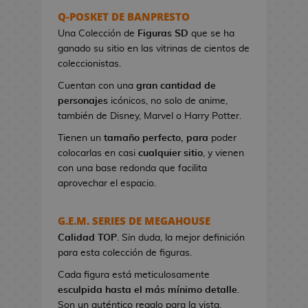
s
Q-POSKET DE BANPRESTO
e
Una Colección de
Figuras SD
que se ha
r
ganado su sitio en las vitrinas de cientos de
e
coleccionistas.
s
Cuentan con una
gran cantidad de
d
personajes
icónicos, no solo de anime,
e
también de Disney, Marvel o Harry Potter.
V
i
Tienen un
tamaño perfecto, para
poder
d
colocarlas en casi
cualquier sitio
, y vienen
e
con una base redonda que facilita
o
aprovechar el espacio.
j
u
G.E.M. SERIES DE MEGAHOUSE
e
Calidad TOP
g
. Sin duda, la mejor definición
para esta colección de figuras.
o
s
Cada figura está meticulosamente
esculpida hasta el más mínimo detalle
.
B
Son un auténtico regalo para la vista.