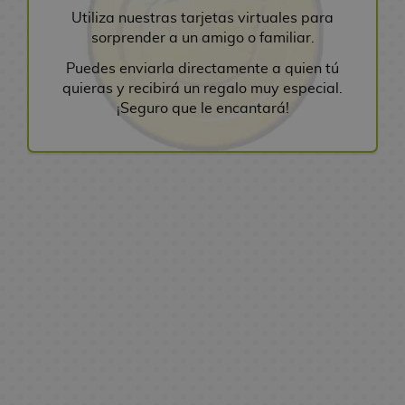
L
l
A
o
r
r
-
s
e
Utiliza nuestras tarjetas virtuales para
g
j
K
l
o
n
l
r
e
L
d
t
sorprender a un amigo o familiar.
u
o
a
a
s
i
e
a
c
e
e
a
r
i
v
G
Puedes enviarla directamente a quien tú
m
r
s
h
F
a
S
s
a
s
e
r
quieras y recibirá un regalo muy especial.
e
a
D
i
i
g
e
s
e
r
e
¡Seguro que le encantará!
s
i
O
M
g
u
r
S
n
o
m
V
d
s
t
a
u
e
i
e
s
l
a
e
n
r
n
r
O
e
M
g
d
i
s
S
e
o
g
a
f
s
a
a
e
n
o
e
y
s
a
s
L
n
V
s
s
r
B
L
F
F
e
g
i
A
G
N
i
o
i
i
i
g
a
R
d
n
o
o
e
l
b
g
g
e
N
e
e
i
r
w
s
s
r
u
m
n
a
g
o
m
r
e
o
o
r
a
d
r
a
j
e
C
o
v
s
s
a
s
u
l
u
a
s
o
F
d
s
T
t
o
e
E
b
D
l
i
e
M
C
o
s
g
s
l
i
u
g
S
a
G
J
o
t
e
s
t
u
e
M
x
u
s