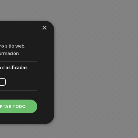
×
ro sitio web,
ormación
 clasificadas
PTAR TODO