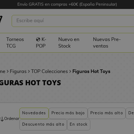
Envío GRATIS en compras +60€ (España Peninsular)
Torneos
💿 K-
Nuevo en
Nuevas Pre-
TCG
POP
Stock
ventas
me
Figuras
TOP Colecciones
Figuras Hot Toys
IGURAS HOT TOYS
Novedades
Precio más bajo
Precio más alto
De
Ordenar
Descuento más alto
En stock