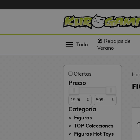
Hola
Figuras
🏖️ Rebajas de
Todo
Anime
Verano
Figuras
Videojuegos
Ofertas
Ho
Figuras de
Precio
F
Cine
-
€
€
Figuras por
Fabricante
Categoría
D
Figuras
TOP
i
TOP Colecciones
Colecciones
g
Figuras Hot Toys
i
N