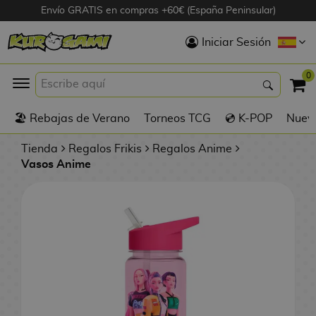
Envío GRATIS en compras +60€ (España Peninsular)
Hola
Iniciar Sesión
Figuras Anime
0
K
🏖️ Rebajas de Verano
Torneos TCG
💿 K-POP
Nuevo
Figuras
Videojuegos
Tienda
Regalos Frikis
Regalos Anime
Vasos Anime
Figuras de Cine
D
Figuras por
i
Fabricante
g
i
R
m
D
TOP Colecciones
e
o
u