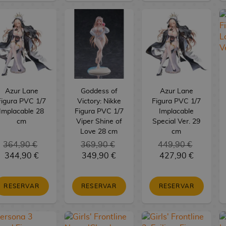
Azur Lane
Goddess of
Azur Lane
Figura PVC 1/7
Victory: Nikke
Figura PVC 1/7
Implacable 28
Figura PVC 1/7
Implacable
cm
Viper Shine of
Special Ver. 29
Love 28 cm
cm
364,90 €
369,90 €
449,90 €
344,90 €
349,90 €
427,90 €
RESERVAR
RESERVAR
RESERVAR