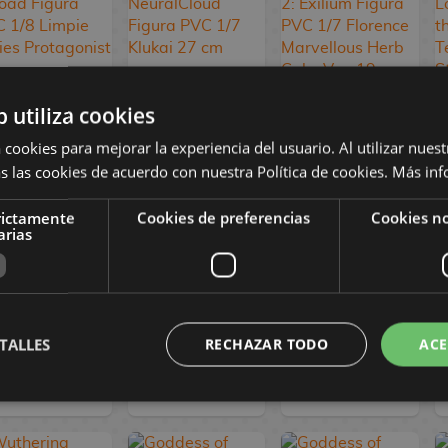
b utiliza cookies
Persona 3
Girls' Frontline
Girls' Frontline 2:
 cookies para mejorar la experiencia del usuario. Al utilizar nuest
Reload Figura
NeuralCloud
Exilium Figura
s las cookies de acuerdo con nuestra Política de cookies.
Más inf
PVC 1/8 Limpie
Figura PVC 1/7
PVC 1/7
Series
Klukai 27 cm
Florence
Protagonist 24
Marvellous Herb
rictamente
Cookies de preferencias
Cookies no
arias
cm
Cake Ver. 19 cm
114,90 €
469,90 €
359,90 €
98,90 €
446,90 €
342,90 €
TALLES
RECHAZAR TODO
ACE
RESERVAR
RESERVAR
RESERVAR