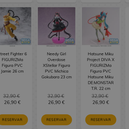
treet Fighter 6
Needy Girl
Hatsune Miku
FIGURIZMa
Overdose
Project DIVA X
Figura PVC
XStellar Figura
FIGURIZMa
Jamie 26 cm
PVC Michica
Figura PVC
Gokubara 23 cm
Hatsune Miku
DE:MONSTAR
T.R. 22 cm
32,90 €
32,90 €
32,90 €
26,90 €
26,90 €
26,90 €
RESERVAR
RESERVAR
RESERVAR