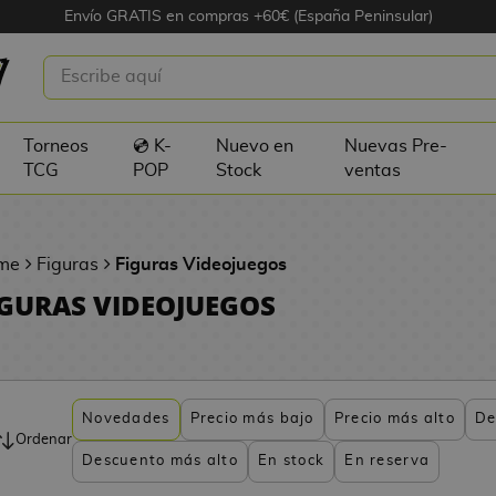
Envío GRATIS en compras +60€ (España Peninsular)
Torneos
💿 K-
Nuevo en
Nuevas Pre-
TCG
POP
Stock
ventas
me
Figuras
Figuras Videojuegos
IGURAS VIDEOJUEGOS
Novedades
Precio más bajo
Precio más alto
De
Ordenar
Descuento más alto
En stock
En reserva