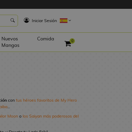
K
Iniciar Sesión
Nuevos
Comida
0
Mangas
ción
con
tus héroes favoritos de My Hero
aiba
...
ailor Moon
o
los Saiyan más poderosos del