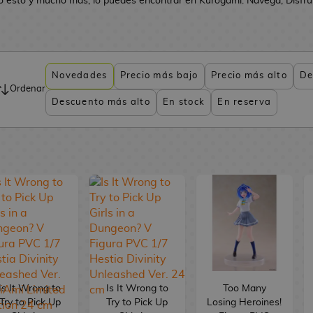
o esto y mucho más, lo puedes encontrar en Kurogami. Navega, Disfruta
Novedades
Precio más bajo
Precio más alto
De
Ordenar
Descuento más alto
En stock
En reserva
Is It Wrong to
Is It Wrong to
Too Many
Try to Pick Up
Try to Pick Up
Losing Heroines!