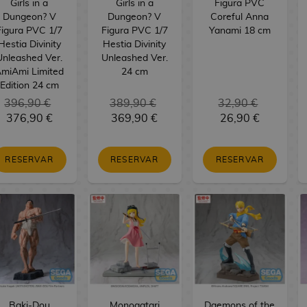
Girls in a
Girls in a
Figura PVC
Dungeon? V
Dungeon? V
Coreful Anna
Figura PVC 1/7
Figura PVC 1/7
Yanami 18 cm
Hestia Divinity
Hestia Divinity
Unleashed Ver.
Unleashed Ver.
miAmi Limited
24 cm
Edition 24 cm
396,90 €
389,90 €
32,90 €
376,90 €
369,90 €
26,90 €
RESERVAR
RESERVAR
RESERVAR
Baki-Dou
Monogatari
Daemons of the