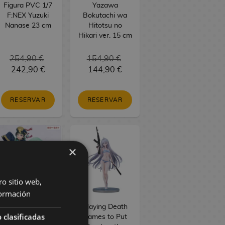
Figura PVC 1/7
Yazawa
F:NEX Yuzuki
Bokutachi wa
Nanase 23 cm
Hitotsu no
Hikari ver. 15 cm
254,90 €
154,90 €
242,90 €
144,90 €
RESERVAR
RESERVAR
×
ro sitio web,
ormación
The Apothecary
Playing Death
 clasificadas
Diaries Figura
Games to Put