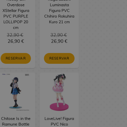
Overdose
Luminasta
XStellar Figura
Figura PVC
PVC PURPLE
Chihiro Rokuhira
LOLLIPOP 20
Kuro 21 cm
cm
32,90 €
32,90 €
26,90 €
26,90 €
RESERVAR
RESERVAR
Chitose Is in the
LoveLive! Figura
Ramune Bottle
PVC Nico