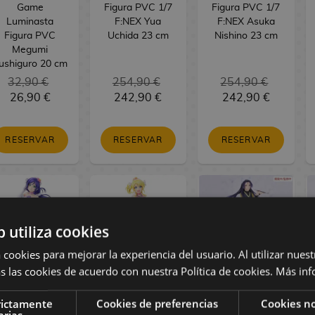
Game
Figura PVC 1/7
Figura PVC 1/7
Luminasta
F:NEX Yua
F:NEX Asuka
Figura PVC
Uchida 23 cm
Nishino 23 cm
Megumi
ushiguro 20 cm
32,90 €
254,90 €
254,90 €
26,90 €
242,90 €
242,90 €
RESERVAR
RESERVAR
RESERVAR
b utiliza cookies
 cookies para mejorar la experiencia del usuario. Al utilizar nuest
s las cookies de acuerdo con nuestra Política de cookies.
Más inf
oveLive! Figura
LoveLive! Figura
The Apothecary
rictamente
Cookies de preferencias
Cookies no
PVC Nozomi
PVC Eli Ayase
Diaries Figura
arias