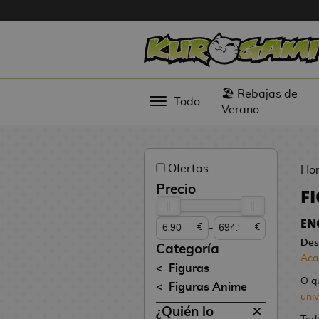
Hola
Figuras
🏖️ Rebajas de
Todo
Anime
Verano
Figuras
Videojuegos
Ofertas
Ho
Figuras de
Precio
F
Cine
EN
-
€
€
Figuras por
Des
Fabricante
Categoría
Aca
D
Figuras
TOP
i
O q
Figuras Anime
Colecciones
g
uni
¿Quién lo
i
N