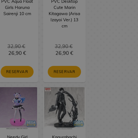
PVC Aqua Float
PVC Desktop
Girls Haruna
Cute Marin
Sairenji 10 cm
Kitagawa (Arisa
Izayoi Ver.) 13
cm
32,90 €
32,90 €
26,90 €
26,90 €
RESERVAR
RESERVAR
Needy Girl
Kagurabachi