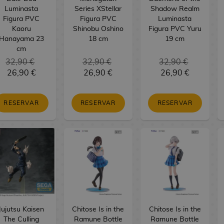
Luminasta
Series XStellar
Shadow Realm
Figura PVC
Figura PVC
Luminasta
Kaoru
Shinobu Oshino
Figura PVC Yuru
Hanayama 23
18 cm
19 cm
cm
32,90 €
32,90 €
32,90 €
26,90 €
26,90 €
26,90 €
RESERVAR
RESERVAR
RESERVAR
Jujutsu Kaisen
Chitose Is in the
Chitose Is in the
The Culling
Ramune Bottle
Ramune Bottle