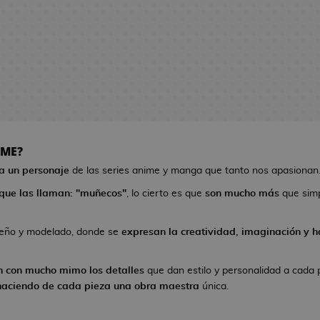
IME?
 a un personaje
de las series anime y manga que tanto nos apasionan
que las llaman: "muñecos"
, lo cierto es que
son mucho más
que sim
seño y modelado, donde se
expresan la creatividad, imaginación y ha
n con mucho mimo los detalles
que dan estilo y personalidad a cada 
haciendo de cada pieza una obra maestra
única.