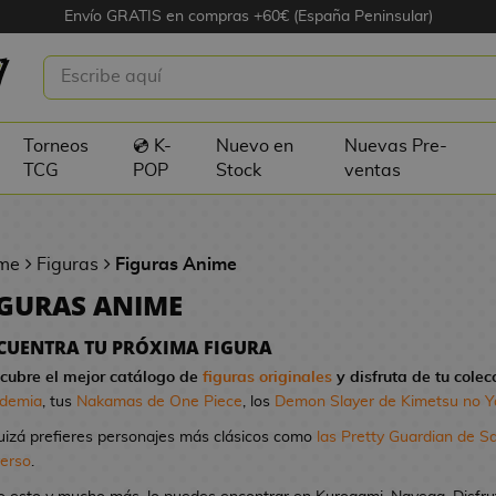
Envío GRATIS en compras +60€ (España Peninsular)
Torneos
💿 K-
Nuevo en
Nuevas Pre-
TCG
POP
Stock
ventas
me
Figuras
Figuras Anime
IGURAS ANIME
CUENTRA TU PRÓXIMA FIGURA
cubre el mejor catálogo de
figuras originales
y disfruta de tu colec
demia
, tus
Nakamas de One Piece
, los
Demon Slayer de Kimetsu no Y
uizá prefieres personajes más clásicos como
las Pretty Guardian de S
verso
.