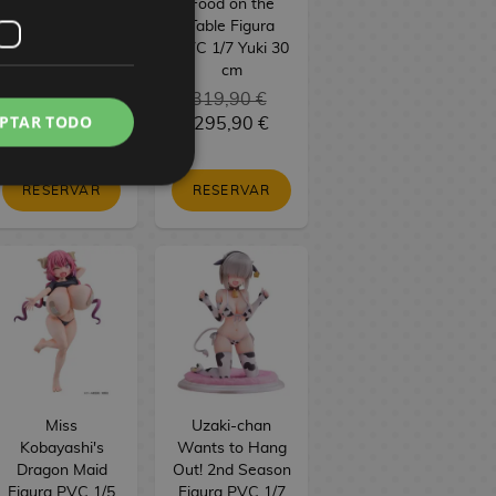
PVC BRILLIANT
Food on the
Figure Seasonal
Table Figura
Maomao
PVC 1/7 Yuki 30
Jiangshi 21 cm
cm
34,90 €
319,90 €
PTAR TODO
29,90 €
295,90 €
RESERVAR
RESERVAR
Miss
Uzaki-chan
Kobayashi's
Wants to Hang
Dragon Maid
Out! 2nd Season
Figura PVC 1/5
Figura PVC 1/7