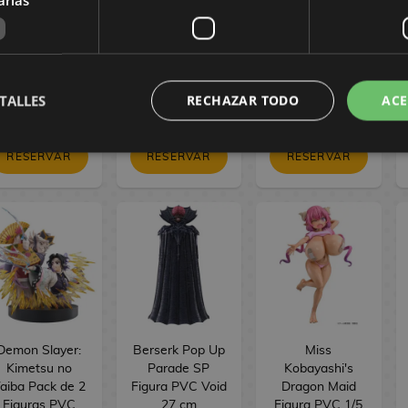
Tojo Bokutachi
Bokutachi wa
PVC BRILLIANT
wa Hitotsu no
Hitotsu no
Figure Seasonal
ikari ver. 16 cm
Hikari ver. 17 cm
Jinshi Nine-
tailed fox 23 cm
154,90 €
154,90 €
34,90 €
TALLES
RECHAZAR TODO
ACE
144,90 €
144,90 €
29,90 €
RESERVAR
RESERVAR
RESERVAR
Demon Slayer:
Berserk Pop Up
Miss
Kimetsu no
Parade SP
Kobayashi's
aiba Pack de 2
Figura PVC Void
Dragon Maid
Figuras PVC
27 cm
Figura PVC 1/5