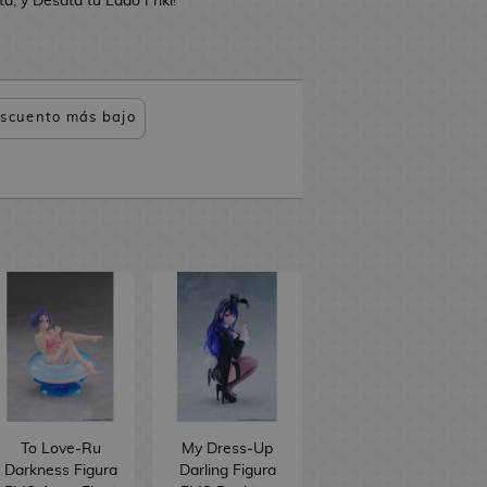
, y Desata tu Lado Friki!
scuento más bajo
To Love-Ru
My Dress-Up
Darkness Figura
Darling Figura