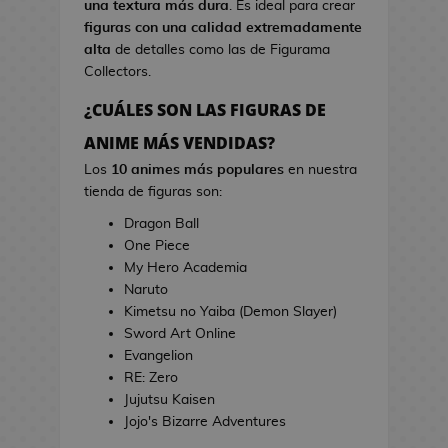
una textura más dura
. Es ideal para crear
s
i
figuras con una calidad extremadamente
d
n
alta
de detalles como las de Figurama
e
e
Collectors.
V
i
¿CUÁLES SON LAS FIGURAS DE
T
d
o
ANIME MÁS VENDIDAS?
e
a
o
Los
10 animes más populares
en nuestra
l
j
tienda de figuras son:
l
u
a
Dragon Ball
e
s
One Piece
g
d
My Hero Academia
o
e
Naruto
s
C
Kimetsu no Yaiba (Demon Slayer)
i
Sword Art Online
E
n
Evangelion
s
e
RE: Zero
t
Jujutsu Kaisen
u
J
Jojo's Bizarre Adventures
c
a