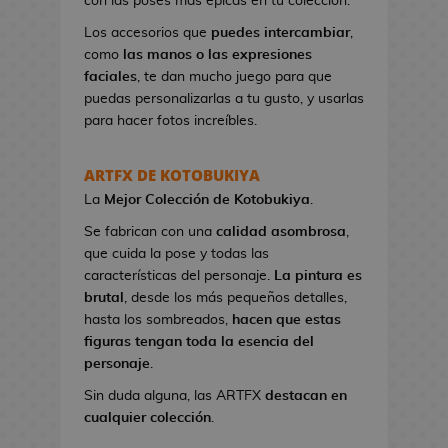
con las poses más épicas en tu colección.
n
e
Los accesorios que
puedes intercambiar
,
s
como
las manos o las expresiones
d
faciales
, te dan mucho juego para que
e
puedas personalizarlas a tu gusto, y usarlas
V
para hacer fotos increíbles.
i
d
ARTFX DE KOTOBUKIYA
e
La
Mejor Colección
de Kotobukiya
.
o
j
Se fabrican con una
calidad asombrosa
,
u
que cuida la pose y todas las
e
características del personaje.
La pintura es
g
brutal
, desde los más pequeños detalles,
o
hasta los sombreados,
hacen que estas
s
figuras tengan toda la esencia del
personaje
.
N
Sin duda alguna, las ARTFX
destacan en
e
cualquier colección
.
c
e