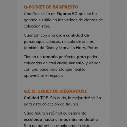
s
Q-POSKET DE BANPRESTO
e
Una Colección de
Figuras SD
que se ha
r
ganado su sitio en las vitrinas de cientos de
e
coleccionistas.
s
Cuentan con una
gran cantidad de
d
personajes
icónicos, no solo de anime,
e
también de Disney, Marvel o Harry Potter.
V
i
Tienen un
tamaño perfecto, para
poder
d
colocarlas en casi
cualquier sitio
, y vienen
e
con una base redonda que facilita
o
aprovechar el espacio.
j
u
G.E.M. SERIES DE MEGAHOUSE
e
Calidad TOP
g
. Sin duda, la mejor definición
para esta colección de figuras.
o
s
Cada figura está meticulosamente
esculpida hasta el más mínimo detalle
.
B
Son un auténtico regalo para la vista.