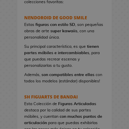
colecciones favoritas:
e
t
NENDOROID DE GOOD SMILE
a
s
Estas
figuras con estilo SD
, son pequeñas
d
obras de arte
super kawaiis
, con una
e
personalidad única.
V
Su principal característica, es que
tienen
i
partes móbiles e intercambiables
, para
d
que puedas recrear escenas y
e
personalizarlas a tu gusto.
o
j
Además,
son compatibles entre ellas
con
u
todos los modelos (estándar) disponibles!
e
g
SH FIGUARTS DE BANDAI
o
Esta Colección de
Figuras Articuladas
s
destaca por la calidad de sus partes
móbiles, y cuentan
con muchos puntos de
P
articulación
para que puedas exhibirlas
i