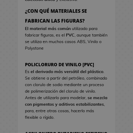
a
r
o
e
d
c
s
¿CON QUÉ MATERIALES SE
o
i
d
B
FABRICAN LAS FIGURAS?
k
s
e
o
a
t
El material más común
utilizado para
V
l
w
fabricar figuras, es el
PVC
, aunque también
i
s
a
se utiliza en muchos casos ABS, Vinilo o
d
a
Polystone
e
s
o
d
j
POLICLORURO DE VINILO [PVC]
e
u
C
Es
el derivado más versátil del plástico
.
e
i
Se obtiene a partir del petróleo, combinado
g
n
con clorulo de sodio mediante un proceso
o
e
de polimerización del clorulo de vinilo.
s
Antes de utilizarlo para modelar,
se mezcla
G
con pigmentos y aditivos estabilizantes
,
J
o
para, entre otras cosas, hacerlo más
a
r
flexible o rígido.
r
r
r
o