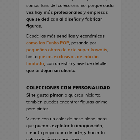
l
a
I
G
somos fans del coleccionismo, porque
cada
o
o
t
r
a
vez hay más profesionales y empresas
n
A
o
o
K
que se dedican al diseñar y fabricar
d
n
n
n
i
figuras
.
e
i
d
S
l
V
m
Desde las más
sencillas y económicas
e
t
l
i
e
como las Funko POP
, pasando por
C
u
!
d
pequeñas obras de arte super kawaiis
,
i
d
e
hasta
piezas exclusivas de edición
n
M
i
o
limitada
,
con un estilo y nivel de detalle
e
a
o
j
que te dejan sin aliento
.
n
s
u
P
g
e
i
F
a
COLECCIONES CON PERSONALIDAD
g
n
i
B
Si te gusta pintar
, o quieres iniciarte,
o
e
g
l
también puedes encontrar figuras anime
s
s
u
u
para pintar.
d
r
e
G
e
Vienen con un color de base plano, para
a
E
o
C
que
puedas explotar tu imaginación
,
s
x
r
i
crear tu propia obra de arte,
y hacer tu
K
o
r
n
colección única
y exclusiva.