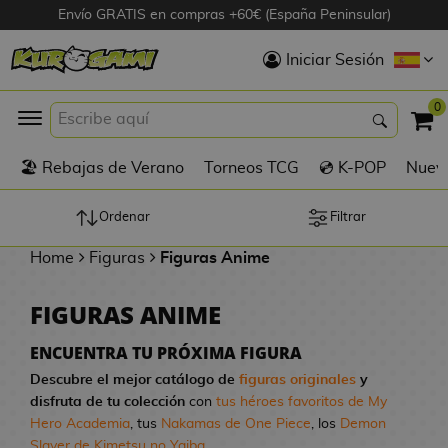
Envío GRATIS en compras +60€ (España Peninsular)
Hola
Iniciar Sesión
Figuras Anime
0
K
🏖️ Rebajas de Verano
Torneos TCG
💿 K-POP
Nuevo
Figuras
Videojuegos
Ordenar
Filtrar
Home
Figuras
Figuras Anime
Figuras de Cine
FIGURAS ANIME
D
Figuras por
i
Fabricante
ENCUENTRA TU PRÓXIMA FIGURA
g
Descubre el mejor catálogo de
figuras originales
y
i
disfruta de tu colección
con
tus héroes favoritos de My
R
m
D
TOP Colecciones
Hero Academia
, tus
Nakamas de One Piece
, los
Demon
e
o
u
Slayer de Kimetsu no Yaiba
...