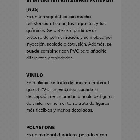
ACRILONITRO BUTADIENO ESTIRENO
a
s
s
[ABS]
d
d
e
Es un
termoplástico con mucha
e
C
resistencia al calor, los impactos y los
V
i
químicos
. Se obtiene a partir de un
i
n
proceso de polimerización, y se moldea por
d
e
inyección, soplado o extrusión. Además,
se
e
puede combinar con PVC
para añadirle
o
S
diferentes propiedades.
j
e
u
t
VINILO
e
s
g
En realidad,
se trata del mismo material
R
o
que el PVC
, sin embargo, cuando la
e
s
descripción de un producto habla de figuras
g
de vinilo, normalmente se trata de figuras
a
H
más flexibles y menos detalladas.
l
u
o
c
d
POLYSTONE
h
e
Es un
material duradero, pesado y con
a
C