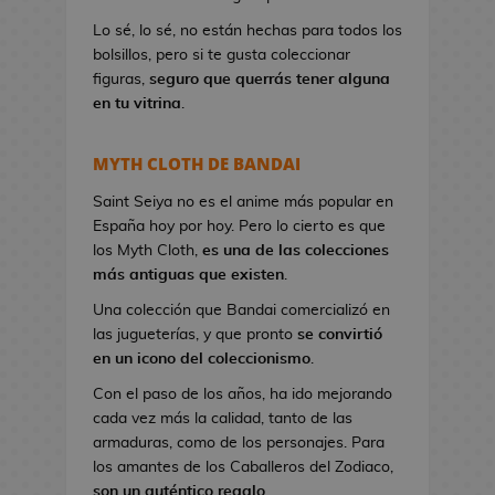
a
Lo sé, lo sé, no están hechas para todos los
n
bolsillos, pero si te gusta coleccionar
d
figuras,
seguro que querrás tener alguna
o
en tu vitrina
.
l
e
r
MYTH CLOTH DE BANDAI
a
s
Saint Seiya no es el anime más popular en
d
España hoy por hoy. Pero lo cierto es que
e
los Myth Cloth,
es una de las colecciones
V
más antiguas que existen
.
i
Una colección que Bandai comercializó en
d
las jugueterías, y que pronto
se convirtió
e
en un icono del coleccionismo
.
o
Con el paso de los años, ha ido mejorando
j
cada vez más la calidad, tanto de las
u
armaduras, como de los personajes. Para
e
los amantes de los Caballeros del Zodiaco,
g
son un auténtico regalo
.
o