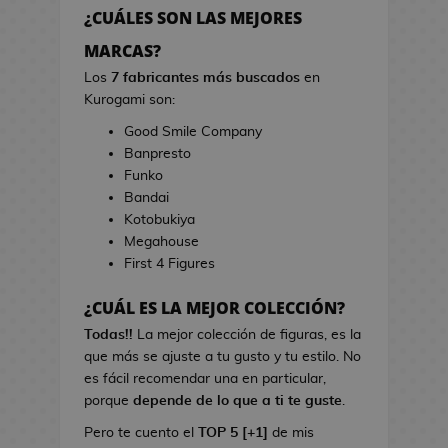
h
r
¿CUÁLES SON LAS MEJORES
e
r
s
MARCAS?
a
d
s
Los
7 fabricantes más buscados
en
e
d
Kurogami son:
V
e
Good Smile Company
i
C
Banpresto
d
i
Funko
e
n
Bandai
o
e
Kotobukiya
j
Megahouse
u
B
First 4 Figures
e
o
g
l
¿CUÁL ES LA MEJOR COLECCIÓN?
o
s
s
Todas!!
La mejor colección de figuras, es la
d
que más se ajuste a tu gusto y tu estilo. No
e
L
es fácil recomendar una en particular,
C
i
porque
depende de lo que a ti te guste
.
i
b
n
Pero te cuento el
TOP 5 [+1]
de mis
r
e