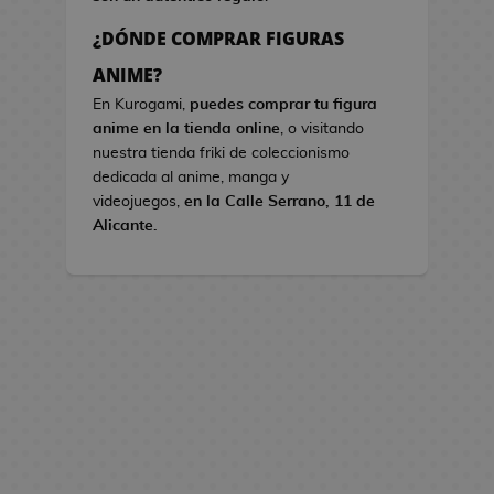
s
¿DÓNDE COMPRAR FIGURAS
B
ANIME?
o
En Kurogami,
puedes comprar tu figura
l
anime en la tienda online
, o visitando
s
nuestra tienda friki de coleccionismo
o
dedicada al anime, manga y
s
videojuegos,
en la Calle Serrano, 11 de
d
Alicante.
e
V
i
d
e
o
j
u
e
g
o