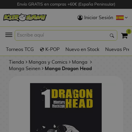
Envío GRATIS en compras +60€ (España Peninsular)
Hola
Iniciar Sesión
Figuras Anime
0
K
Torneos TCG
💿 K-POP
Nuevo en Stock
Nuevas Pre
Figuras
Videojuegos
Tienda
Mangas y Comics
Manga
Manga Seinen
Manga Dragon Head
Figuras de Cine
D
Figuras por
i
Fabricante
g
i
R
m
D
TOP Colecciones
e
o
u