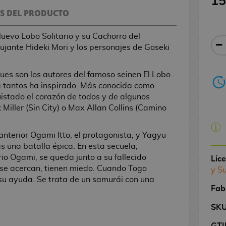
15
S DEL PRODUCTO
uevo Lobo Solitario y su Cachorro del
bujante Hideki Mori y los personajes de Goseki
es son los autores del famoso seinen El Lobo
 a tantos ha inspirado. Más conocida como
stado el corazón de todos y de algunos
iller (Sin City) o Max Allan Collins (Camino
nterior Ogami Itto, el protagonista, y Yagyu
as una batalla épica. En esta secuela,
rio Ogami, se queda junto a su fallecido
Lic
 se acercan, tienen miedo. Cuando Togo
y S
su ayuda. Se trata de un samurái con una
Fab
SK
GTI