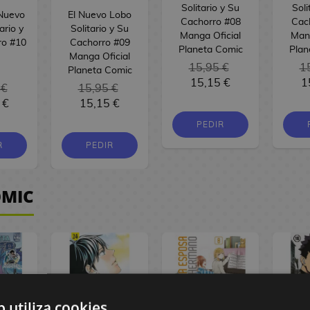
Solitario y Su
Soli
Nuevo
El Nuevo Lobo
Cachorro #08
Cac
ario y
Solitario y Su
Manga Oficial
Mang
ro #10
Cachorro #09
Planeta Comic
Plan
Manga Oficial
15,95 €
1
Planeta Comic
15,15 €
1
 €
15,95 €
 €
15,15 €
PEDIR
R
PEDIR
ÓMIC
b utiliza cookies