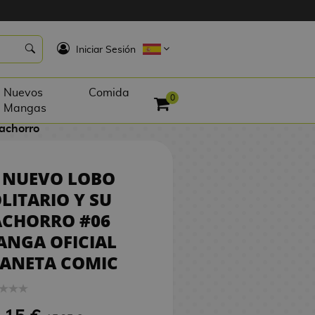
15,15 €
K
PEDIR
Iniciar Sesión
Nuevos
Comida
0
Mangas
Cachorro
 NUEVO LOBO
LITARIO Y SU
ACHORRO #06
ANGA OFICIAL
LANETA COMIC