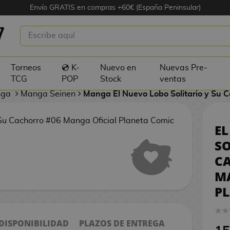
Envío GRATIS en compras +60€ (España Peninsular)
EL NUEVO LOBO SOLITARIO Y SU
CACHORRO #06 MANGA OFICIAL
PLANETA COMIC
Torneos
💿 K-
Nuevo en
Nuevas Pre-
TCG
POP
Stock
ventas
nga
Manga Seinen
Manga El Nuevo Lobo Solitario y Su 
EL
SO
C
M
P
 DISPONIBILIDAD
PLAZOS DE ENTREGA