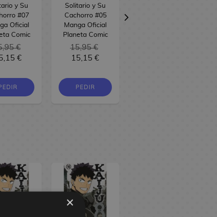
tario y Su
Solitario y Su
El Nuevo Lobo
horro #07
Cachorro #05
Solitario y Su
a Oficial
Manga Oficial
Cachorro #04
eta Comic
Planeta Comic
Manga Oficial
5,95 €
15,95 €
Planeta Comic
5,15 €
15,15 €
15,95 €
15,15 €
PEDIR
PEDIR
PEDIR
×