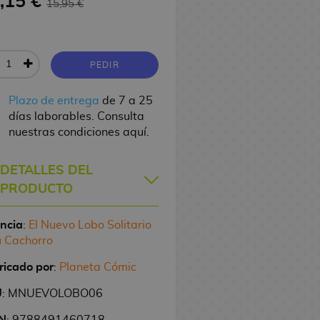
,15 €
15,95 €
PEDIR
Plazo de entrega
de 7 a 25
días laborables. Consulta
nuestras condiciones aquí.
DETALLES DEL
PRODUCTO
encia
:
El Nuevo Lobo Solitario
u Cachorro
ricado por
:
Planeta Cómic
U
: MNUEVOLOBO06
N
: 9788491460718