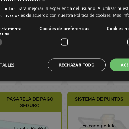
 cookies para mejorar la experiencia del usuario. Al utilizar nuest
s las cookies de acuerdo con nuestra Política de cookies.
Más inf
laneta
Manga Llegando
Manga La
Manga
ueva
a ti #24
esposa de mi
8 #1
 #06
hermano #8
E
rictamente
Cookies de preferencias
Cookies no
arias
1
,70 €
8,50 €
8,08 €
9,50 €
9,03 €
1
TALLES
RECHAZAR TODO
ACE
R
PEDIR
PEDIR
C
PASARELA DE PAGO
SISTEMA DE PUNTOS
SEGURO
En cada pedido
Tarjeta, PayPal,