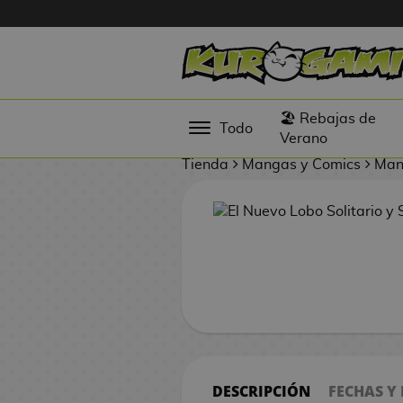
Hola
Figuras
🏖️ Rebajas de
Todo
Anime
Verano
Tienda
Mangas y Comics
Ma
Figuras
Videojuegos
Figuras de
Cine
Figuras por
Fabricante
D
TOP
i
Colecciones
g
DESCRIPCIÓN
FECHAS Y
i
N