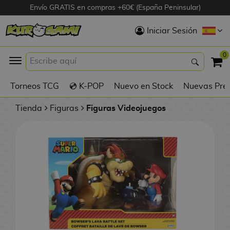
Envío GRATIS en compras +60€ (España Peninsular)
Hola
Iniciar Sesión
Figuras Anime
0
K
Torneos TCG
💿 K-POP
Nuevo en Stock
Nuevas Pre
Figuras
Videojuegos
Tienda
Figuras
Figuras Videojuegos
Figuras de Cine
D
Figuras por
i
Fabricante
g
i
R
m
D
TOP Colecciones
e
o
u