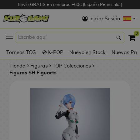
Envío GRATIS en compras +60€ (España Peninsular)
Hola
Iniciar Sesión
Figuras Anime
0
K
Torneos TCG
💿 K-POP
Nuevo en Stock
Nuevas Pre
Figuras
Videojuegos
Tienda
Figuras
TOP Colecciones
Figuras SH Figuarts
Figuras de Cine
D
Figuras por
i
Fabricante
g
i
R
m
D
TOP Colecciones
e
o
u