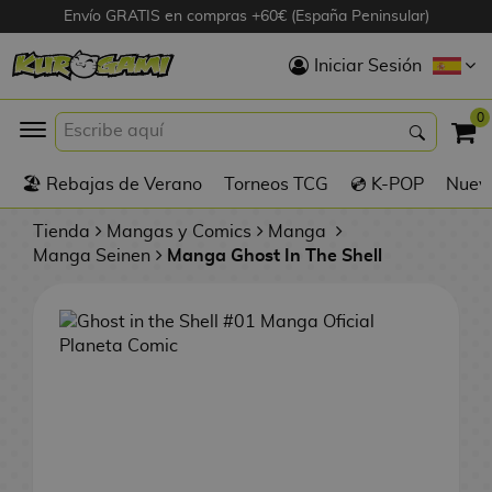
Envío GRATIS en compras +60€ (España Peninsular)
Hola
Iniciar Sesión
Figuras Anime
0
K
🏖️ Rebajas de Verano
Torneos TCG
💿 K-POP
Nuevo
Figuras
Videojuegos
Tienda
Mangas y Comics
Manga
Manga Seinen
Manga Ghost In The Shell
Figuras de Cine
D
Figuras por
i
Fabricante
g
i
R
m
D
TOP Colecciones
e
o
u