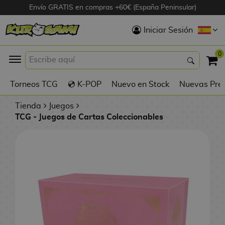
Envío GRATIS en compras +60€ (España Peninsular)
Hola
Iniciar Sesión
Figuras Anime
0
K
Torneos TCG
💿 K-POP
Nuevo en Stock
Nuevas Pre
Figuras
Videojuegos
Tienda
Juegos
TCG - Juegos de Cartas Coleccionables
Figuras de Cine
D
Figuras por
i
Fabricante
g
i
R
m
D
TOP Colecciones
e
o
u