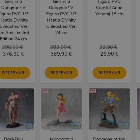
Girls in a
Girls in a
Figura PVC
Dungeon? V
Dungeon? V
Coreful Anna
Figura PVC 1/7
Figura PVC 1/7
Yanami 18 cm
Hestia Divinity
Hestia Divinity
Unleashed Ver.
Unleashed Ver.
miAmi Limited
24 cm
Edition 24 cm
396,90 €
389,90 €
32,90 €
376,90 €
369,90 €
26,90 €
RESERVAR
RESERVAR
RESERVAR
Baki-Dou
Monogatari
Daemons of the