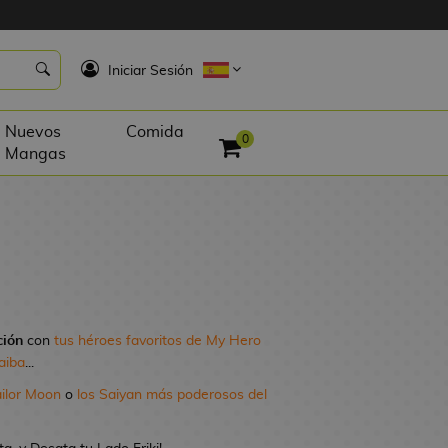
K
Iniciar Sesión
Nuevos
Comida
0
Mangas
ción
con
tus héroes favoritos de My Hero
aiba
...
ailor Moon
o
los Saiyan más poderosos del