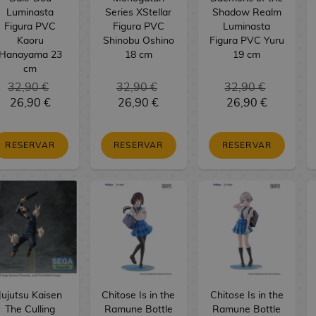
Luminasta
Series XStellar
Shadow Realm
Figura PVC
Figura PVC
Luminasta
Kaoru
Shinobu Oshino
Figura PVC Yuru
Hanayama 23
18 cm
19 cm
cm
32,90 €
32,90 €
32,90 €
26,90 €
26,90 €
26,90 €
RESERVAR
RESERVAR
RESERVAR
Jujutsu Kaisen
Chitose Is in the
Chitose Is in the
The Culling
Ramune Bottle
Ramune Bottle