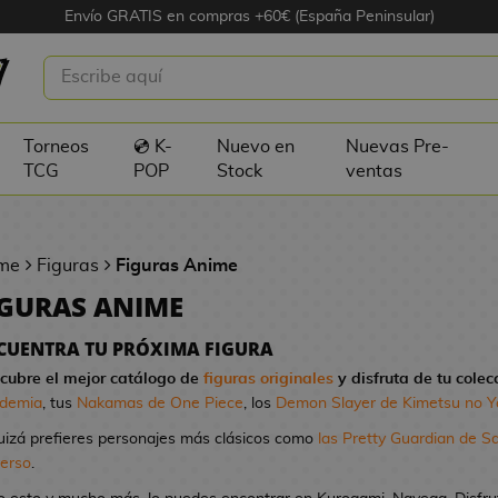
Envío GRATIS en compras +60€ (España Peninsular)
Torneos
💿 K-
Nuevo en
Nuevas Pre-
TCG
POP
Stock
ventas
me
Figuras
Figuras Anime
IGURAS ANIME
CUENTRA TU PRÓXIMA FIGURA
cubre el mejor catálogo de
figuras originales
y disfruta de tu colec
demia
, tus
Nakamas de One Piece
, los
Demon Slayer de Kimetsu no Y
uizá prefieres personajes más clásicos como
las Pretty Guardian de S
verso
.