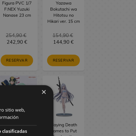
Figura PVC 1/7
Yazawa
F:NEX Yuzuki
Bokutachi wa
Nanase 23 cm
Hitotsu no
Hikari ver. 15 cm
254,90 €
154,90 €
242,90 €
144,90 €
RESERVAR
RESERVAR
×
ro sitio web,
ormación
The Apothecary
Playing Death
 clasificadas
Diaries Figura
Games to Put