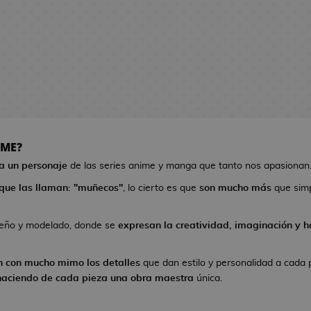
IME?
 a un personaje
de las series anime y manga que tanto nos apasionan
que las llaman: "muñecos"
, lo cierto es que
son mucho más
que sim
seño y modelado, donde se
expresan la creatividad, imaginación y ha
n con mucho mimo los detalles
que dan estilo y personalidad a cada 
haciendo de cada pieza una obra maestra
única.