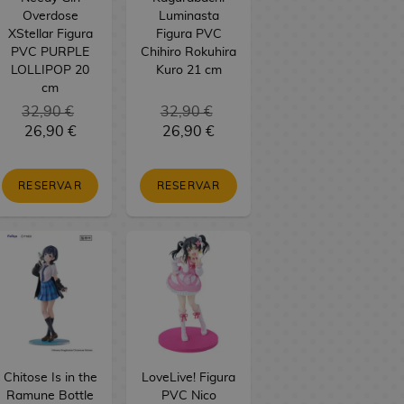
Overdose
Luminasta
XStellar Figura
Figura PVC
PVC PURPLE
Chihiro Rokuhira
LOLLIPOP 20
Kuro 21 cm
cm
32,90 €
32,90 €
26,90 €
26,90 €
RESERVAR
RESERVAR
Chitose Is in the
LoveLive! Figura
Ramune Bottle
PVC Nico