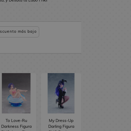
, y Desata tu Lado Friki!
scuento más bajo
To Love-Ru
My Dress-Up
Darkness Figura
Darling Figura