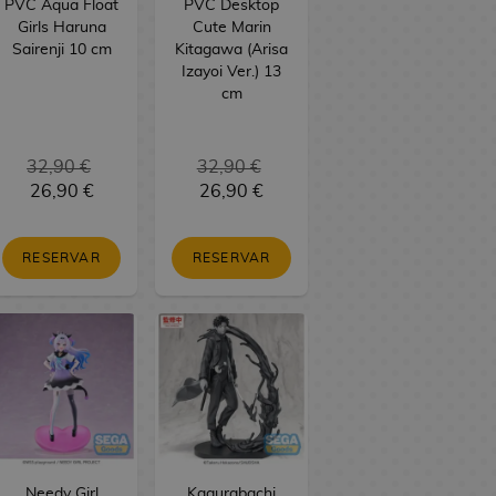
PVC Aqua Float
PVC Desktop
Girls Haruna
Cute Marin
Sairenji 10 cm
Kitagawa (Arisa
Izayoi Ver.) 13
cm
32,90 €
32,90 €
26,90 €
26,90 €
RESERVAR
RESERVAR
Needy Girl
Kagurabachi