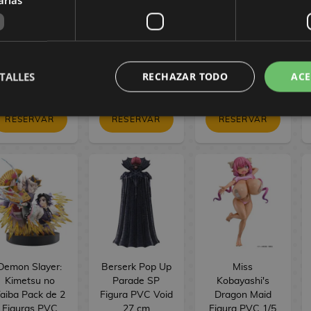
Tojo Bokutachi
Bokutachi wa
PVC BRILLIANT
wa Hitotsu no
Hitotsu no
Figure Seasonal
ikari ver. 16 cm
Hikari ver. 17 cm
Jinshi Nine-
tailed fox 23 cm
154,90 €
154,90 €
34,90 €
TALLES
RECHAZAR TODO
ACE
144,90 €
144,90 €
29,90 €
RESERVAR
RESERVAR
RESERVAR
Demon Slayer:
Berserk Pop Up
Miss
Kimetsu no
Parade SP
Kobayashi's
aiba Pack de 2
Figura PVC Void
Dragon Maid
Figuras PVC
27 cm
Figura PVC 1/5