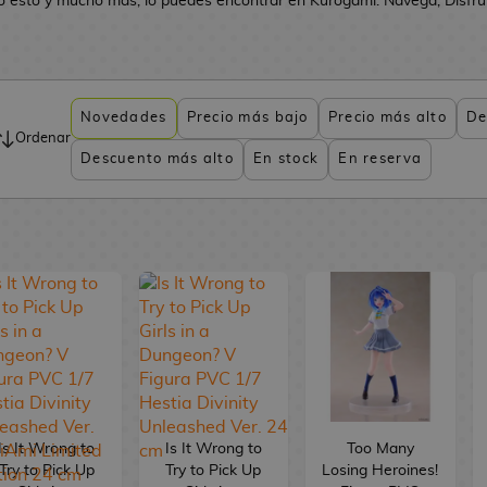
o esto y mucho más, lo puedes encontrar en Kurogami. Navega, Disfruta
Novedades
Precio más bajo
Precio más alto
De
Ordenar
Descuento más alto
En stock
En reserva
Is It Wrong to
Is It Wrong to
Too Many
Try to Pick Up
Try to Pick Up
Losing Heroines!