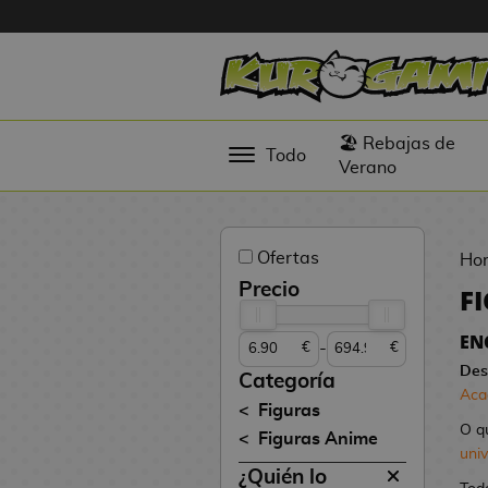
Hola
Figuras
🏖️ Rebajas de
Todo
Anime
Verano
Figuras
Videojuegos
Ofertas
Ho
Figuras de
Precio
F
Cine
EN
-
€
€
Figuras por
Des
Fabricante
Categoría
Aca
D
Figuras
TOP
i
O q
Figuras Anime
Colecciones
g
uni
¿Quién lo
i
N