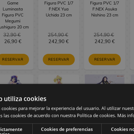
Game
Figura PVC 1/7
Figura PVC 1/7
Luminasta
F:NEX Yua
F:NEX Asuka
Figura PVC
Uchida 23 cm
Nishino 23 cm
Megumi
ushiguro 20 cm
32,90 €
254,90 €
254,90 €
26,90 €
242,90 €
242,90 €
RESERVAR
RESERVAR
RESERVAR
b utiliza cookies
 cookies para mejorar la experiencia del usuario. Al utilizar nuest
s las cookies de acuerdo con nuestra Política de cookies.
Más inf
oveLive! Figura
LoveLive! Figura
The Apothecary
rictamente
Cookies de preferencias
Cookies no
PVC Nozomi
PVC Eli Ayase
Diaries Figura
arias