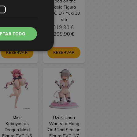
PVC BRILLIANT
Food on the
Figure Seasonal
Table Figura
Maomao
PVC 1/7 Yuki 30
Jiangshi 21 cm
cm
34,90 €
319,90 €
PTAR TODO
29,90 €
295,90 €
RESERVAR
RESERVAR
Miss
Uzaki-chan
Kobayashi's
Wants to Hang
Dragon Maid
Out! 2nd Season
Figura PVC 1/5
Figura PVC 1/7