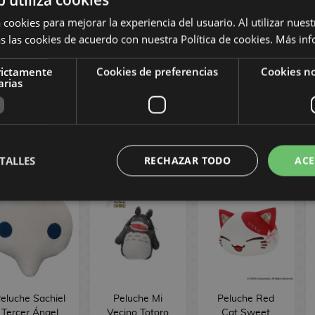
ochila Peluche
Bolso Bandolera
Mochila Peluche
 cookies para mejorar la experiencia del usuario. Al utilizar nuest
Kuromi Sanrio
Peluche Kuromi
Kuromi Sanrio
s las cookies de acuerdo con nuestra Política de cookies.
Más inf
35 cm
Sanrio
rictamente
Cookies de preferencias
Cookies no
arias
28,90 €
21,90 €
23,90 €
COMPRAR
COMPRAR
COMPRAR
TALLES
RECHAZAR TODO
ACE
eluche Sachiel
Peluche Mi
Peluche Red
Tercer Ángel
Vecino Totoro
Cat Sweet