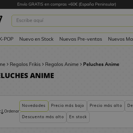
Envío GRATIS en compras +60€ (España Peninsular)
 K-POP
Nuevo en Stock
Nuevas Pre-ventas
Nuevos Ma
me
Regalos Frikis
Regalos Anime
Peluches Anime
ELUCHES ANIME
Novedades
Precio más bajo
Precio más alto
De
Ordenar
Descuento más alto
En stock