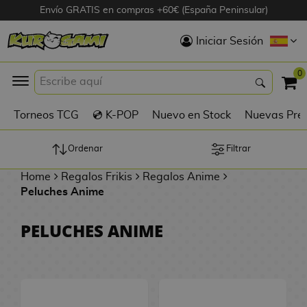
Envío GRATIS en compras +60€ (España Peninsular)
Hola
Iniciar Sesión
Figuras Anime
0
K
Torneos TCG
💿 K-POP
Nuevo en Stock
Nuevas Pre
Figuras
Videojuegos
Ordenar
Filtrar
Home
Regalos Frikis
Regalos Anime
Figuras de Cine
Peluches Anime
D
Figuras por
PELUCHES ANIME
i
Fabricante
g
i
R
m
D
TOP Colecciones
e
o
u