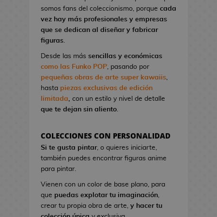
l
a
I
G
somos fans del coleccionismo, porque
cada
o
o
t
r
a
vez hay más profesionales y empresas
n
A
o
o
K
que se dedican al diseñar y fabricar
d
n
n
n
i
figuras
.
e
i
d
S
l
V
m
Desde las más
sencillas y económicas
e
t
l
i
e
como las Funko POP
, pasando por
C
u
!
d
pequeñas obras de arte super kawaiis
,
i
d
e
hasta
piezas exclusivas de edición
n
M
i
o
limitada
,
con un estilo y nivel de detalle
e
a
o
j
que te dejan sin aliento
.
n
s
u
P
g
e
i
F
a
COLECCIONES CON PERSONALIDAD
g
n
i
B
Si te gusta pintar
, o quieres iniciarte,
o
e
g
l
también puedes encontrar figuras anime
s
s
u
u
para pintar.
d
r
e
G
e
Vienen con un color de base plano, para
a
E
o
C
que
puedas explotar tu imaginación
,
s
x
r
i
crear tu propia obra de arte,
y hacer tu
K
o
r
n
colección única
y exclusiva.