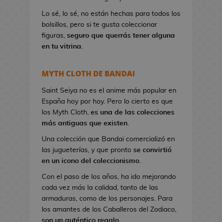
a
Lo sé, lo sé, no están hechas para todos los
n
bolsillos, pero si te gusta coleccionar
d
figuras,
seguro que querrás tener alguna
o
en tu vitrina
.
l
e
r
MYTH CLOTH DE BANDAI
a
s
Saint Seiya no es el anime más popular en
d
España hoy por hoy. Pero lo cierto es que
e
los Myth Cloth,
es una de las colecciones
V
más antiguas que existen
.
i
Una colección que Bandai comercializó en
d
las jugueterías, y que pronto
se convirtió
e
en un icono del coleccionismo
.
o
Con el paso de los años, ha ido mejorando
j
cada vez más la calidad, tanto de las
u
armaduras, como de los personajes. Para
e
los amantes de los Caballeros del Zodiaco,
g
son un auténtico regalo
.
o