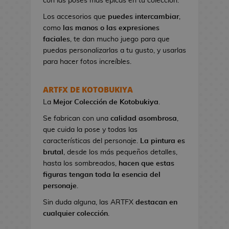
con las poses más épicas en tu colección.
n
e
Los accesorios que
puedes intercambiar
,
s
como
las manos o las expresiones
d
faciales
, te dan mucho juego para que
e
puedas personalizarlas a tu gusto, y usarlas
V
para hacer fotos increíbles.
i
d
ARTFX DE KOTOBUKIYA
e
La
Mejor Colección
de Kotobukiya
.
o
j
Se fabrican con una
calidad asombrosa
,
u
que cuida la pose y todas las
e
características del personaje.
La pintura es
g
brutal
, desde los más pequeños detalles,
o
hasta los sombreados,
hacen que estas
s
figuras tengan toda la esencia del
personaje
.
N
Sin duda alguna, las ARTFX
destacan en
e
cualquier colección
.
c
e