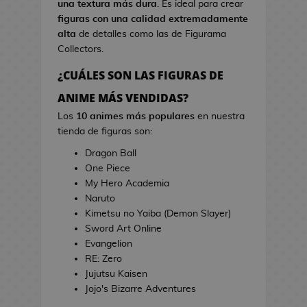
una textura más dura
. Es ideal para crear
s
i
figuras con una calidad extremadamente
d
n
alta
de detalles como las de Figurama
e
e
Collectors.
V
i
¿CUÁLES SON LAS FIGURAS DE
T
d
o
ANIME MÁS VENDIDAS?
e
a
o
Los
10 animes más populares
en nuestra
l
j
tienda de figuras son:
l
u
a
Dragon Ball
e
s
One Piece
g
d
My Hero Academia
o
e
Naruto
s
C
Kimetsu no Yaiba (Demon Slayer)
i
Sword Art Online
E
n
Evangelion
s
e
RE: Zero
t
Jujutsu Kaisen
u
J
Jojo's Bizarre Adventures
c
a