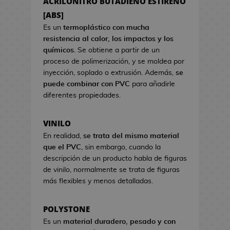
ACRILONITRO BUTADIENO ESTIRENO
a
s
s
[ABS]
d
d
e
Es un
termoplástico con mucha
e
C
resistencia al calor, los impactos y los
V
i
químicos
. Se obtiene a partir de un
i
n
proceso de polimerización, y se moldea por
d
e
inyección, soplado o extrusión. Además,
se
e
puede combinar con PVC
para añadirle
o
S
diferentes propiedades.
j
e
u
t
VINILO
e
s
g
En realidad,
se trata del mismo material
R
o
que el PVC
, sin embargo, cuando la
e
s
descripción de un producto habla de figuras
g
de vinilo, normalmente se trata de figuras
a
H
más flexibles y menos detalladas.
l
u
o
c
d
POLYSTONE
h
e
Es un
material duradero, pesado y con
a
C