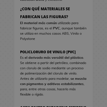
a
r
o
e
d
c
s
¿CON QUÉ MATERIALES SE
o
i
d
B
FABRICAN LAS FIGURAS?
k
s
e
o
a
t
El material más común
utilizado para
V
l
w
fabricar figuras, es el
PVC
, aunque también
i
s
a
se utiliza en muchos casos ABS, Vinilo o
d
a
Polystone
e
s
o
d
j
POLICLORURO DE VINILO [PVC]
e
u
C
Es
el derivado más versátil del plástico
.
e
i
Se obtiene a partir del petróleo, combinado
g
n
con clorulo de sodio mediante un proceso
o
e
de polimerización del clorulo de vinilo.
s
Antes de utilizarlo para modelar,
se mezcla
G
con pigmentos y aditivos estabilizantes
,
J
o
para, entre otras cosas, hacerlo más
a
r
flexible o rígido.
r
r
r
o