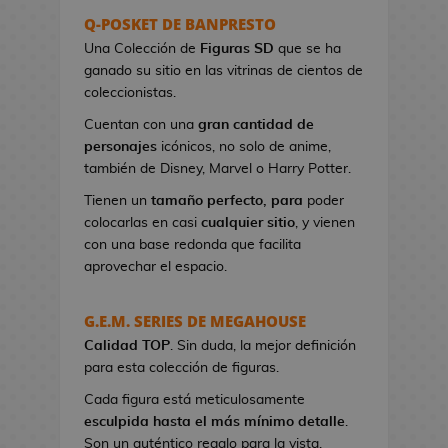
s
Q-POSKET DE BANPRESTO
e
Una Colección de
Figuras SD
que se ha
r
ganado su sitio en las vitrinas de cientos de
e
coleccionistas.
s
Cuentan con una
gran cantidad de
d
personajes
icónicos, no solo de anime,
e
también de Disney, Marvel o Harry Potter.
V
i
Tienen un
tamaño perfecto, para
poder
d
colocarlas en casi
cualquier sitio
, y vienen
e
con una base redonda que facilita
o
aprovechar el espacio.
j
u
G.E.M. SERIES DE MEGAHOUSE
e
Calidad TOP
g
. Sin duda, la mejor definición
para esta colección de figuras.
o
s
Cada figura está meticulosamente
esculpida hasta el más mínimo detalle
.
B
Son un auténtico regalo para la vista.