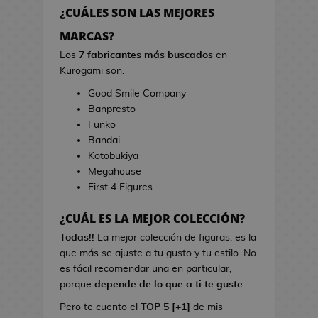
h
r
¿CUÁLES SON LAS MEJORES
e
r
s
MARCAS?
a
d
s
Los
7 fabricantes más buscados
en
e
d
Kurogami son:
V
e
Good Smile Company
i
C
Banpresto
d
i
Funko
e
n
Bandai
o
e
Kotobukiya
j
Megahouse
u
B
First 4 Figures
e
o
g
l
¿CUÁL ES LA MEJOR COLECCIÓN?
o
s
s
Todas!!
La mejor colección de figuras, es la
d
que más se ajuste a tu gusto y tu estilo. No
e
L
es fácil recomendar una en particular,
C
i
porque
depende de lo que a ti te guste
.
i
b
n
Pero te cuento el
TOP 5 [+1]
de mis
r
e