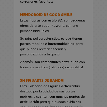
colecciones favoritas:
e
t
NENDOROID DE GOOD SMILE
a
s
Estas
figuras con estilo SD
, son pequeñas
d
obras de arte
super kawaiis
, con una
e
personalidad única.
V
Su principal característica, es que
tienen
i
partes móbiles e intercambiables
, para
d
que puedas recrear escenas y
e
personalizarlas a tu gusto.
o
j
Además,
son compatibles entre ellas
con
u
todos los modelos (estándar) disponibles!
e
g
SH FIGUARTS DE BANDAI
o
Esta Colección de
Figuras Articuladas
s
destaca por la calidad de sus partes
móbiles, y cuentan
con muchos puntos de
P
articulación
para que puedas exhibirlas
i