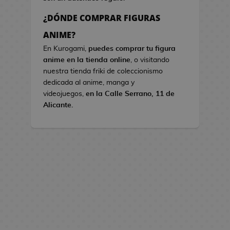
s
¿DÓNDE COMPRAR FIGURAS
B
ANIME?
o
En Kurogami,
puedes comprar tu figura
l
anime en la tienda online
, o visitando
s
nuestra tienda friki de coleccionismo
o
dedicada al anime, manga y
s
videojuegos,
en la Calle Serrano, 11 de
d
Alicante.
e
V
i
d
e
o
j
u
e
g
o