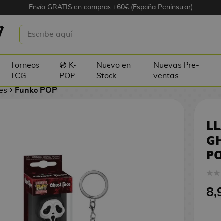
Envío GRATIS en compras +60€ (España Peninsular)
FUNKO GHOSTFACE SCREAM POCKET
Torneos
💿 K-
Nuevo en
Nuevas Pre-
TCG
POP
Stock
ventas
es
Funko POP
L
G
PO
8,