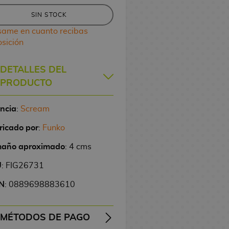
SIN STOCK
same en cuanto recibas
osición
DETALLES DEL
PRODUCTO
encia
:
Scream
ricado por
:
Funko
año aproximado
: 4 cms
U
: FIG26731
N
: 0889698883610
MÉTODOS DE PAGO