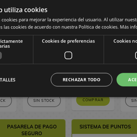
b utiliza cookies
 cookies para mejorar la experiencia del usuario. Al utilizar nuest
s las cookies de acuerdo con nuestra Política de cookies.
Más inf
welry
Funko Jinu Las
Funko Regan
Llav
ey
guerreras K-pop
Flotando El
Elpha
rictamente
Cookies de preferencias
Cookies no
n del
Demon Hunters
Exorcista POP!
Wick
arias
ka One
POP! Animation
Movies 1934
POP
OP!
2259 Chase
 2255
Limited Edition
mited
n
TALLES
RECHAZAR TODO
ACE
 €
24,90 €
19,90 €
1
COMPRAR
OCK
SIN STOCK
SI
PASARELA DE PAGO
SISTEMA DE PUNTOS
SEGURO