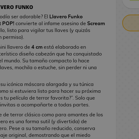
CONTRARE
LAVERO FUNKO
podía ser adorable? El
Llavero Funko
t POP!
convierte al infame asesino de
Scream
, listo para vigilar tus llaves (y quizás
n permiso).
mini llavero de
4 cm
está elaborado en
cterístico diseño cabezón que ha conquistado
o el mundo. Su tamaño compacto lo hace
laves, mochila o estuche, sin perder ni una
su icónica máscara alargada y su túnica
mo si estuviera listo para hacer su próxima
s tu película de terror favorita?”. Solo que
lo invitas a acompañarte a todas partes.
ne de terror clásico como para amantes de los
ero es una forma sutil (y divertida) de
nero. Pese a su tamaño reducido, conserva
naje original, demostrando que el miedo