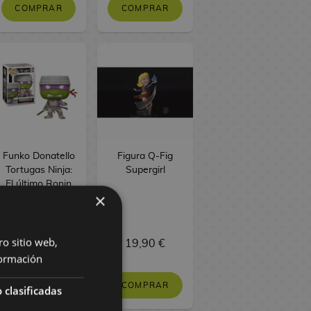
COMPRAR
COMPRAR
Funko Donatello
Figura Q-Fig
Tortugas Ninja:
Supergirl
El último Ronin
×
The Last Ronin
TMNT POP!
Comics 42
ro sitio web,
16,90 €
19,90 €
ormación
COMPRAR
COMPRAR
 clasificadas