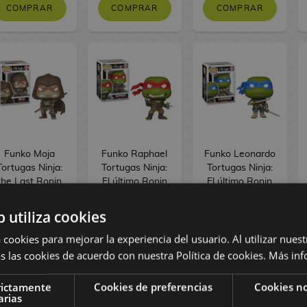
COMPRAR
COMPRAR
COMPRAR
Funko Moja
Funko Raphael
Funko Leonardo
Tortugas Ninja:
Tortugas Ninja:
Tortugas Ninja:
the Last Ronin
El último Ronin
El último Ronin
TMNT POP!
The Last Ronin
The Last Ronin
Cómics 55
TMNT POP!
TMNT POP!
b utiliza cookies
Comics 44
Comics 43
 cookies para mejorar la experiencia del usuario. Al utilizar nuest
16,90 €
16,90 €
16,90 €
s las cookies de acuerdo con nuestra Política de cookies.
Más inf
COMPRAR
COMPRAR
COMPRAR
rictamente
Cookies de preferencias
Cookies no
arias