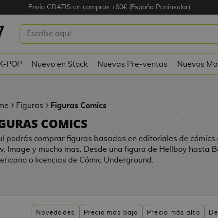
Envío GRATIS en compras +60€ (España Peninsular)
 K-POP
Nuevo en Stock
Nuevas Pre-ventas
Nuevos Ma
me
Figuras
Figuras Comics
IGURAS COMICS
í podrás comprar figuras basadas en editoriales de cómics
, Image y mucho mas. Desde una figura de Hellboy hasta 
ricano o licencias de Cómic Underground.
Novedades
Precio más bajo
Precio más alto
De