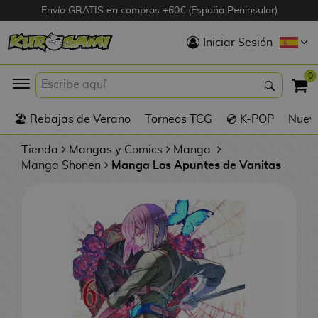
Envío GRATIS en compras +60€ (España Peninsular)
Hola
Iniciar Sesión
Figuras Anime
0
K
🏖️ Rebajas de Verano
Torneos TCG
💿 K-POP
Nuevo
Figuras
Videojuegos
Tienda
Mangas y Comics
Manga
Manga Shonen
Manga Los Apuntes de Vanitas
Figuras de Cine
D
Figuras por
i
Fabricante
g
i
R
m
D
TOP Colecciones
e
o
u