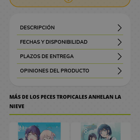
J
n
G
s
o
o
a
a
o
r
C
i
e
s
z
s
n
l
R
A
a
a
g
-
A
l
l
O
C
n
i
o
F
t
r
a
M
o
a
o
n
r
p
a
M
n
s
M
s
n
a
a
l
i
i
s
a
s
p
i
/
M
o
F
J
a
i
o
o
o
e
r
M
l
g
g
e
d
r
a
m
O
DESCRIPCIÓN
a
n
i
o
g
m
s
c
s
P
d
a
I
C
a
u
s
e
v
d
e
f
x
é
g
s
i
e
d
h
D
i
C
n
v
h
n
r
V
e
e
/
i
Los peces tropicales anhelan la nieve - Nettaigyo wa Yuki ni Kogareru - 熱帯魚は雪に焦がれる
Koyuki es la única miembro del club del acuario de su instituto, el Nanahama. Esto hace que se sienta sola, pero a la vez todos la admiran y tiene mucha presión debido a las altas expectativas. Konatsu, una nueva alumna, cambiará esto y hará que Koyuki pueda abrirse más como persona.
Los peces tropicales anhelan la nieve #03
en su edición oficial en español de este genial manga publicado por la Editorial Planeta Comic.
FECHAS Y DISPONIBILIDAD
i
s
u
R
e
c
e
i
i
e
a
g
r
o
t
a
i
l
C
M
N
c
P
m
r
e
i
:
C
l
s
c
p
a
e
c
e
s
d
a
a
o
i
mangas y libros con el botón morado “Pedir”
se consultan a editoriales y distribuidoras.
, se eliminará del pedido
, el pedido se cancelará.
prepararemos tu pedido con prioridad
C
o
u
PLAZOS DE ENTREGA
a
g
T
i
a
R
n
e
t
2
a
o
s
F
e
m
n
v
n
ó
M
s
m
s
a
h
n
s
e
e
o
0
l
u
o
a
g
e
a
, visible antes de pagar.
m
a
t
M
P
P
G
l
e
e
d
g
y
r
t
a
OPINIONES DEL PRODUCTO
n
j
a
l
A
o
n
e
a
l
e
r
o
G
e
a
S
h
t
F
k
R
u
a
Aún no existen valoraciones para este producto.
r
d
g
r
T
M
n
a
n
a
s
a
S
l
a
C
e
r
R
o
é
e
s
t
i
a
s
a
o
g
n
d
n
d
t
e
o
k
e
s
i
é
p
g
G
MÁS DE LOS PECES TROPICALES ANHELAN LA
b
b
I
A
z
c
a
e
i
F
d
e
h
r
s
u
n
/
k
p
l
o
u
o
u
s
n
a
h
G
t
e
i
i
V
e
i
S
r
t
G
a
l
NIEVE
i
s
a
o
j
e
i
s
i
u
a
n
g
s
i
r
e
t
a
u
a
d
i
c
r
k
a
k
m
d
l
a
C
t
u
t
d
i
s
P
a
r
l
a
c
a
d
s
r
a
e
e
a
r
ó
e
r
a
e
n
e
r
y
l
s
a
s
i
M
i
C
P
s
d
m
s
a
o
g
l
W
B
e
C
s
O
a
T
P
a
F
i
o
D
i
i
s
j
u
a
o
t
o
C
f
n