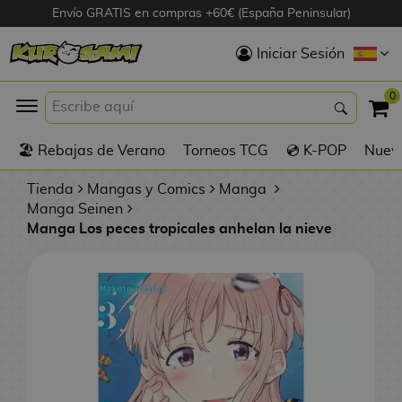
Envío GRATIS en compras +60€ (España Peninsular)
Hola
Iniciar Sesión
Figuras Anime
0
K
🏖️ Rebajas de Verano
Torneos TCG
💿 K-POP
Nuevo
Figuras
Videojuegos
Tienda
Mangas y Comics
Manga
Manga Seinen
Manga Los peces tropicales anhelan la nieve
Figuras de Cine
D
Figuras por
i
Fabricante
g
i
R
m
D
TOP Colecciones
e
o
u