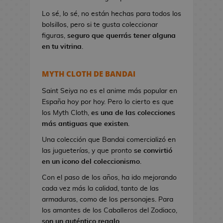
a
Lo sé, lo sé, no están hechas para todos los
n
bolsillos, pero si te gusta coleccionar
d
figuras,
seguro que querrás tener alguna
o
en tu vitrina
.
l
e
r
MYTH CLOTH DE BANDAI
a
s
Saint Seiya no es el anime más popular en
d
España hoy por hoy. Pero lo cierto es que
e
los Myth Cloth,
es una de las colecciones
V
más antiguas que existen
.
i
Una colección que Bandai comercializó en
d
las jugueterías, y que pronto
se convirtió
e
en un icono del coleccionismo
.
o
Con el paso de los años, ha ido mejorando
j
cada vez más la calidad, tanto de las
u
armaduras, como de los personajes. Para
e
los amantes de los Caballeros del Zodiaco,
g
son un auténtico regalo
.
o