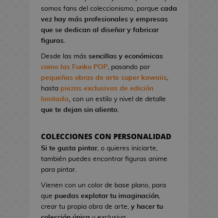
l
a
I
G
somos fans del coleccionismo, porque
cada
o
o
t
r
a
vez hay más profesionales y empresas
n
A
o
o
K
que se dedican al diseñar y fabricar
d
n
n
n
i
figuras
.
e
i
d
S
l
V
m
Desde las más
sencillas y económicas
e
t
l
i
e
como las Funko POP
, pasando por
C
u
!
d
pequeñas obras de arte super kawaiis
,
i
d
e
hasta
piezas exclusivas de edición
n
M
i
o
limitada
,
con un estilo y nivel de detalle
e
a
o
j
que te dejan sin aliento
.
n
s
u
P
g
e
i
F
a
COLECCIONES CON PERSONALIDAD
g
n
i
B
Si te gusta pintar
, o quieres iniciarte,
o
e
g
l
también puedes encontrar figuras anime
s
s
u
u
para pintar.
d
r
e
G
e
Vienen con un color de base plano, para
a
E
o
C
que
puedas explotar tu imaginación
,
s
x
r
i
crear tu propia obra de arte,
y hacer tu
K
o
r
n
colección única
y exclusiva.