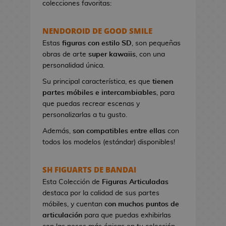
colecciones favoritas:
e
t
NENDOROID DE GOOD SMILE
a
s
Estas
figuras con estilo SD
, son pequeñas
d
obras de arte
super kawaiis
, con una
e
personalidad única.
V
Su principal característica, es que
tienen
i
partes móbiles e intercambiables
, para
d
que puedas recrear escenas y
e
personalizarlas a tu gusto.
o
j
Además,
son compatibles entre ellas
con
u
todos los modelos (estándar) disponibles!
e
g
SH FIGUARTS DE BANDAI
o
Esta Colección de
Figuras Articuladas
s
destaca por la calidad de sus partes
móbiles, y cuentan
con muchos puntos de
P
articulación
para que puedas exhibirlas
i