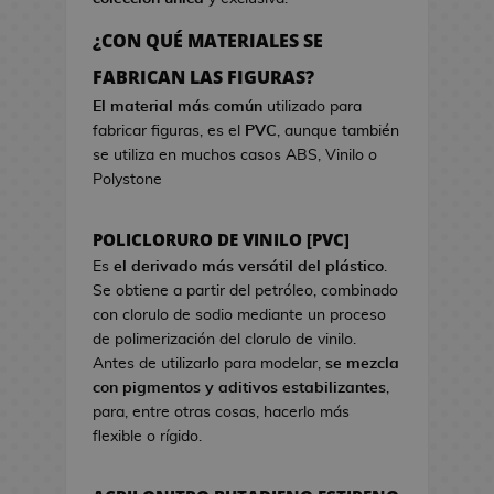
a
r
o
e
d
c
s
¿CON QUÉ MATERIALES SE
o
i
d
B
FABRICAN LAS FIGURAS?
k
s
e
o
a
t
El material más común
utilizado para
V
l
w
fabricar figuras, es el
PVC
, aunque también
i
s
a
se utiliza en muchos casos ABS, Vinilo o
d
a
Polystone
e
s
o
d
j
POLICLORURO DE VINILO [PVC]
e
u
C
Es
el derivado más versátil del plástico
.
e
i
Se obtiene a partir del petróleo, combinado
g
n
con clorulo de sodio mediante un proceso
o
e
de polimerización del clorulo de vinilo.
s
Antes de utilizarlo para modelar,
se mezcla
G
con pigmentos y aditivos estabilizantes
,
J
o
para, entre otras cosas, hacerlo más
a
r
flexible o rígido.
r
r
r
o