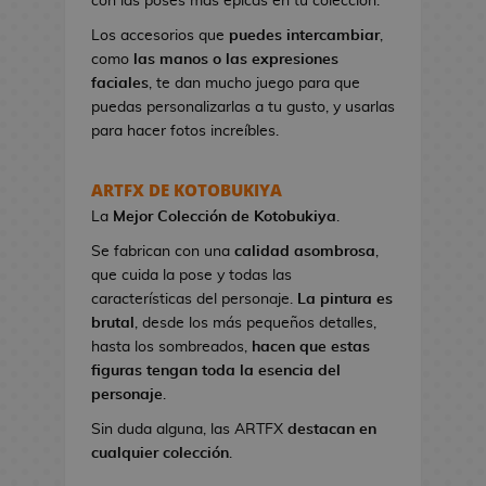
con las poses más épicas en tu colección.
n
e
Los accesorios que
puedes intercambiar
,
s
como
las manos o las expresiones
d
faciales
, te dan mucho juego para que
e
puedas personalizarlas a tu gusto, y usarlas
V
para hacer fotos increíbles.
i
d
ARTFX DE KOTOBUKIYA
e
La
Mejor Colección
de Kotobukiya
.
o
j
Se fabrican con una
calidad asombrosa
,
u
que cuida la pose y todas las
e
características del personaje.
La pintura es
g
brutal
, desde los más pequeños detalles,
o
hasta los sombreados,
hacen que estas
s
figuras tengan toda la esencia del
personaje
.
N
Sin duda alguna, las ARTFX
destacan en
e
cualquier colección
.
c
e