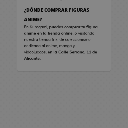
s
¿DÓNDE COMPRAR FIGURAS
B
ANIME?
o
En Kurogami,
puedes comprar tu figura
l
anime en la tienda online
, o visitando
s
nuestra tienda friki de coleccionismo
o
dedicada al anime, manga y
s
videojuegos,
en la Calle Serrano, 11 de
d
Alicante.
e
V
i
d
e
o
j
u
e
g
o