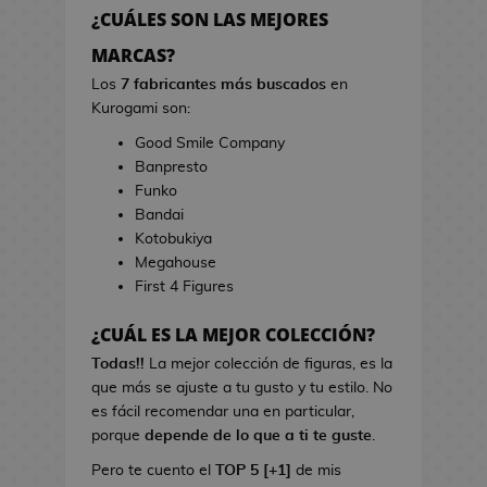
h
r
¿CUÁLES SON LAS MEJORES
e
r
s
MARCAS?
a
d
s
Los
7 fabricantes más buscados
en
e
d
Kurogami son:
V
e
Good Smile Company
i
C
Banpresto
d
i
Funko
e
n
Bandai
o
e
Kotobukiya
j
Megahouse
u
B
First 4 Figures
e
o
g
l
¿CUÁL ES LA MEJOR COLECCIÓN?
o
s
s
Todas!!
La mejor colección de figuras, es la
d
que más se ajuste a tu gusto y tu estilo. No
e
L
es fácil recomendar una en particular,
C
i
porque
depende de lo que a ti te guste
.
i
b
n
Pero te cuento el
TOP 5 [+1]
de mis
r
e