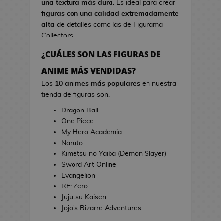
una textura más dura
. Es ideal para crear
s
i
figuras con una calidad extremadamente
d
n
alta
de detalles como las de Figurama
e
e
Collectors.
V
i
¿CUÁLES SON LAS FIGURAS DE
T
d
o
ANIME MÁS VENDIDAS?
e
a
o
Los
10 animes más populares
en nuestra
l
j
tienda de figuras son:
l
u
a
Dragon Ball
e
s
One Piece
g
d
My Hero Academia
o
e
Naruto
s
C
Kimetsu no Yaiba (Demon Slayer)
i
Sword Art Online
E
n
Evangelion
s
e
RE: Zero
t
Jujutsu Kaisen
u
J
Jojo's Bizarre Adventures
c
a