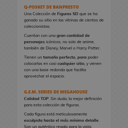
s
Q-POSKET DE BANPRESTO
e
Una Colección de
Figuras SD
que se ha
r
ganado su sitio en las vitrinas de cientos de
e
coleccionistas.
s
Cuentan con una
gran cantidad de
d
personajes
icónicos, no solo de anime,
e
también de Disney, Marvel o Harry Potter.
V
i
Tienen un
tamaño perfecto, para
poder
d
colocarlas en casi
cualquier sitio
, y vienen
e
con una base redonda que facilita
o
aprovechar el espacio.
j
u
G.E.M. SERIES DE MEGAHOUSE
e
Calidad TOP
g
. Sin duda, la mejor definición
para esta colección de figuras.
o
s
Cada figura está meticulosamente
esculpida hasta el más mínimo detalle
.
B
Son un auténtico regalo para la vista.