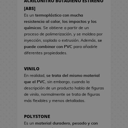
ACRILONITRO BUTADIENO ESTIRENO
a
s
s
[ABS]
d
d
e
Es un
termoplástico con mucha
e
C
resistencia al calor, los impactos y los
V
i
químicos
. Se obtiene a partir de un
i
n
proceso de polimerización, y se moldea por
d
e
inyección, soplado o extrusión. Además,
se
e
puede combinar con PVC
para añadirle
o
S
diferentes propiedades.
j
e
u
t
VINILO
e
s
g
En realidad,
se trata del mismo material
R
o
que el PVC
, sin embargo, cuando la
e
s
descripción de un producto habla de figuras
g
de vinilo, normalmente se trata de figuras
a
H
más flexibles y menos detalladas.
l
u
o
c
d
POLYSTONE
h
e
Es un
material duradero, pesado y con
a
C