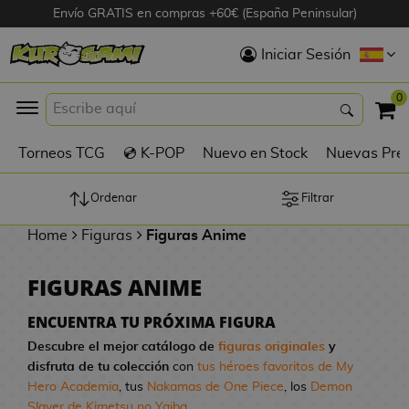
Envío GRATIS en compras +60€ (España Peninsular)
Hola
Iniciar Sesión
Figuras Anime
0
K
Torneos TCG
💿 K-POP
Nuevo en Stock
Nuevas Pre
Figuras
Videojuegos
Ordenar
Filtrar
Home
Figuras
Figuras Anime
Figuras de Cine
FIGURAS ANIME
D
Figuras por
i
Fabricante
ENCUENTRA TU PRÓXIMA FIGURA
g
Descubre el mejor catálogo de
figuras originales
y
i
disfruta de tu colección
con
tus héroes favoritos de My
R
m
D
TOP Colecciones
Hero Academia
, tus
Nakamas de One Piece
, los
Demon
e
o
u
Slayer de Kimetsu no Yaiba
...