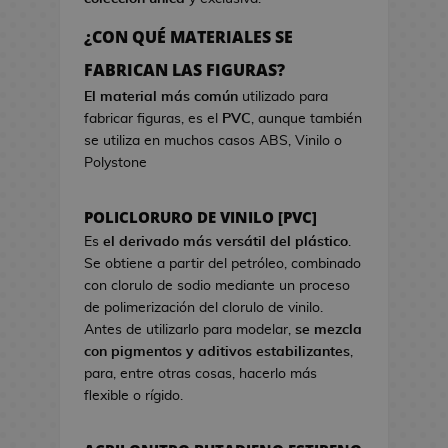
a
r
o
e
d
c
s
¿CON QUÉ MATERIALES SE
o
i
d
B
FABRICAN LAS FIGURAS?
k
s
e
o
a
t
El material más común
utilizado para
V
l
w
fabricar figuras, es el
PVC
, aunque también
i
s
a
se utiliza en muchos casos ABS, Vinilo o
d
a
Polystone
e
s
o
d
j
POLICLORURO DE VINILO [PVC]
e
u
C
Es
el derivado más versátil del plástico
.
e
i
Se obtiene a partir del petróleo, combinado
g
n
con clorulo de sodio mediante un proceso
o
e
de polimerización del clorulo de vinilo.
s
Antes de utilizarlo para modelar,
se mezcla
G
con pigmentos y aditivos estabilizantes
,
J
o
para, entre otras cosas, hacerlo más
a
r
flexible o rígido.
r
r
r
o