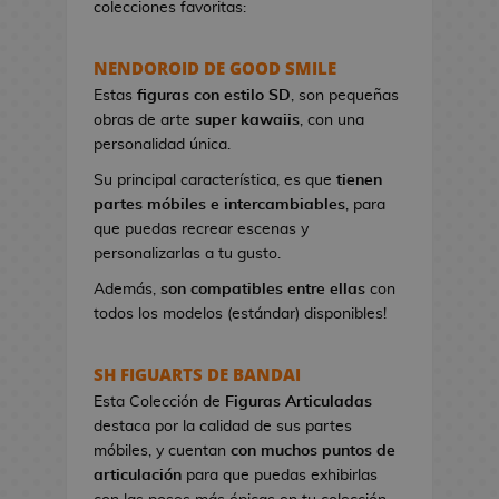
colecciones favoritas:
e
t
NENDOROID DE GOOD SMILE
a
s
Estas
figuras con estilo SD
, son pequeñas
d
obras de arte
super kawaiis
, con una
e
personalidad única.
V
Su principal característica, es que
tienen
i
partes móbiles e intercambiables
, para
d
que puedas recrear escenas y
e
personalizarlas a tu gusto.
o
j
Además,
son compatibles entre ellas
con
u
todos los modelos (estándar) disponibles!
e
g
SH FIGUARTS DE BANDAI
o
Esta Colección de
Figuras Articuladas
s
destaca por la calidad de sus partes
móbiles, y cuentan
con muchos puntos de
P
articulación
para que puedas exhibirlas
i