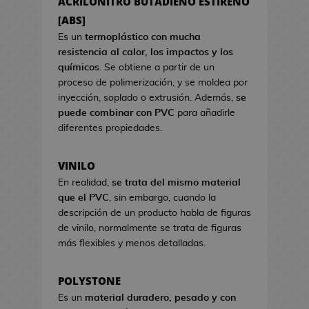
ACRILONITRO BUTADIENO ESTIRENO
a
s
s
[ABS]
d
d
e
Es un
termoplástico con mucha
e
C
resistencia al calor, los impactos y los
V
i
químicos
. Se obtiene a partir de un
i
n
proceso de polimerización, y se moldea por
d
e
inyección, soplado o extrusión. Además,
se
e
puede combinar con PVC
para añadirle
o
S
diferentes propiedades.
j
e
u
t
VINILO
e
s
g
En realidad,
se trata del mismo material
R
o
que el PVC
, sin embargo, cuando la
e
s
descripción de un producto habla de figuras
g
de vinilo, normalmente se trata de figuras
a
H
más flexibles y menos detalladas.
l
u
o
c
d
POLYSTONE
h
e
Es un
material duradero, pesado y con
a
C