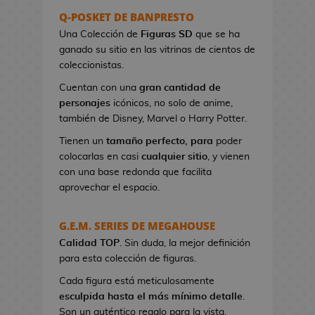
s
Q-POSKET DE BANPRESTO
e
Una Colección de
Figuras SD
que se ha
r
ganado su sitio en las vitrinas de cientos de
e
coleccionistas.
s
Cuentan con una
gran cantidad de
d
personajes
icónicos, no solo de anime,
e
también de Disney, Marvel o Harry Potter.
V
i
Tienen un
tamaño perfecto, para
poder
d
colocarlas en casi
cualquier sitio
, y vienen
e
con una base redonda que facilita
o
aprovechar el espacio.
j
u
G.E.M. SERIES DE MEGAHOUSE
e
Calidad TOP
g
. Sin duda, la mejor definición
para esta colección de figuras.
o
s
Cada figura está meticulosamente
esculpida hasta el más mínimo detalle
.
B
Son un auténtico regalo para la vista.