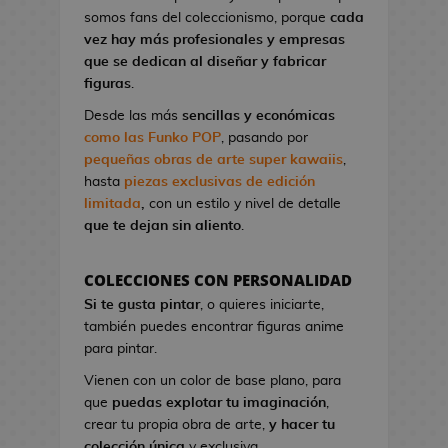
l
a
I
G
somos fans del coleccionismo, porque
cada
o
o
t
r
a
vez hay más profesionales y empresas
n
A
o
o
K
que se dedican al diseñar y fabricar
d
n
n
n
i
figuras
.
e
i
d
S
l
V
m
Desde las más
sencillas y económicas
e
t
l
i
e
como las Funko POP
, pasando por
C
u
!
d
pequeñas obras de arte super kawaiis
,
i
d
e
hasta
piezas exclusivas de edición
n
M
i
o
limitada
,
con un estilo y nivel de detalle
e
a
o
j
que te dejan sin aliento
.
n
s
u
P
g
e
i
F
a
COLECCIONES CON PERSONALIDAD
g
n
i
B
Si te gusta pintar
, o quieres iniciarte,
o
e
g
l
también puedes encontrar figuras anime
s
s
u
u
para pintar.
d
r
e
G
e
Vienen con un color de base plano, para
a
E
o
C
que
puedas explotar tu imaginación
,
s
x
r
i
crear tu propia obra de arte,
y hacer tu
K
o
r
n
colección única
y exclusiva.