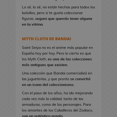
a
Lo sé, lo sé, no están hechas para todos los
n
bolsillos, pero si te gusta coleccionar
d
figuras,
seguro que querrás tener alguna
o
en tu vitrina
.
l
e
r
MYTH CLOTH DE BANDAI
a
s
Saint Seiya no es el anime más popular en
d
España hoy por hoy. Pero lo cierto es que
e
los Myth Cloth,
es una de las colecciones
V
más antiguas que existen
.
i
Una colección que Bandai comercializó en
d
las jugueterías, y que pronto
se convirtió
e
en un icono del coleccionismo
.
o
Con el paso de los años, ha ido mejorando
j
cada vez más la calidad, tanto de las
u
armaduras, como de los personajes. Para
e
los amantes de los Caballeros del Zodiaco,
g
son un auténtico regalo
.
o