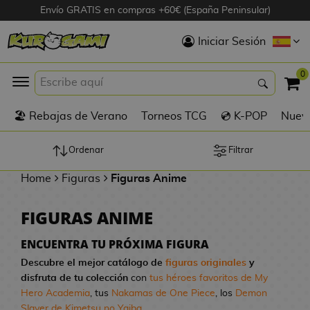
Envío GRATIS en compras +60€ (España Peninsular)
Hola
Iniciar Sesión
Figuras Anime
0
K
🏖️ Rebajas de Verano
Torneos TCG
💿 K-POP
Nuevo
Figuras
Videojuegos
Ordenar
Filtrar
Home
Figuras
Figuras Anime
Figuras de Cine
FIGURAS ANIME
D
Figuras por
i
Fabricante
ENCUENTRA TU PRÓXIMA FIGURA
g
Descubre el mejor catálogo de
figuras originales
y
i
disfruta de tu colección
con
tus héroes favoritos de My
R
m
D
TOP Colecciones
Hero Academia
, tus
Nakamas de One Piece
, los
Demon
e
o
u
Slayer de Kimetsu no Yaiba
...