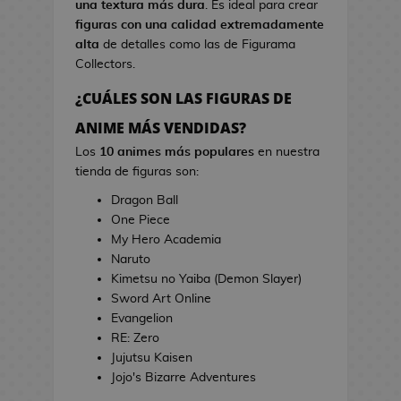
una textura más dura
. Es ideal para crear
s
i
figuras con una calidad extremadamente
d
n
alta
de detalles como las de Figurama
e
e
Collectors.
V
i
¿CUÁLES SON LAS FIGURAS DE
T
d
o
ANIME MÁS VENDIDAS?
e
a
o
Los
10 animes más populares
en nuestra
l
j
tienda de figuras son:
l
u
a
Dragon Ball
e
s
One Piece
g
d
My Hero Academia
o
e
Naruto
s
C
Kimetsu no Yaiba (Demon Slayer)
i
Sword Art Online
E
n
Evangelion
s
e
RE: Zero
t
Jujutsu Kaisen
u
J
Jojo's Bizarre Adventures
c
a