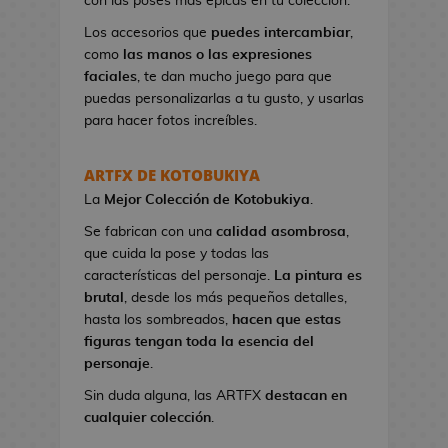
con las poses más épicas en tu colección.
n
e
Los accesorios que
puedes intercambiar
,
s
como
las manos o las expresiones
d
faciales
, te dan mucho juego para que
e
puedas personalizarlas a tu gusto, y usarlas
V
para hacer fotos increíbles.
i
d
ARTFX DE KOTOBUKIYA
e
La
Mejor Colección
de Kotobukiya
.
o
j
Se fabrican con una
calidad asombrosa
,
u
que cuida la pose y todas las
e
características del personaje.
La pintura es
g
brutal
, desde los más pequeños detalles,
o
hasta los sombreados,
hacen que estas
s
figuras tengan toda la esencia del
personaje
.
N
Sin duda alguna, las ARTFX
destacan en
e
cualquier colección
.
c
e