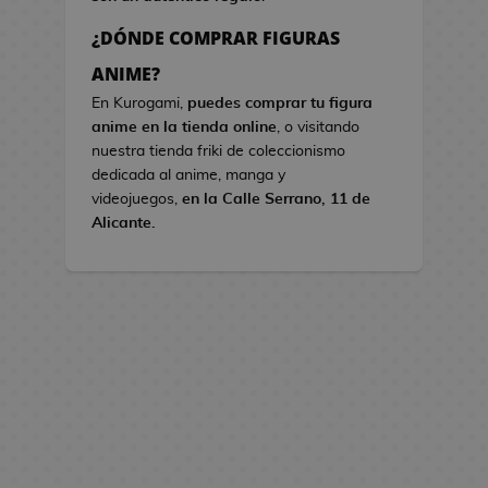
s
¿DÓNDE COMPRAR FIGURAS
B
ANIME?
o
En Kurogami,
puedes comprar tu figura
l
anime en la tienda online
, o visitando
s
nuestra tienda friki de coleccionismo
o
dedicada al anime, manga y
s
videojuegos,
en la Calle Serrano, 11 de
d
Alicante.
e
V
i
d
e
o
j
u
e
g
o