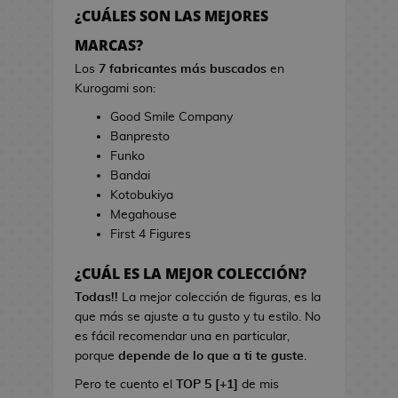
h
r
¿CUÁLES SON LAS MEJORES
e
r
s
MARCAS?
a
d
s
Los
7 fabricantes más buscados
en
e
d
Kurogami son:
V
e
Good Smile Company
i
C
Banpresto
d
i
Funko
e
n
Bandai
o
e
Kotobukiya
j
Megahouse
u
B
First 4 Figures
e
o
g
l
¿CUÁL ES LA MEJOR COLECCIÓN?
o
s
s
Todas!!
La mejor colección de figuras, es la
d
que más se ajuste a tu gusto y tu estilo. No
e
L
es fácil recomendar una en particular,
C
i
porque
depende de lo que a ti te guste
.
i
b
n
Pero te cuento el
TOP 5 [+1]
de mis
r
e