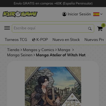
Envío GRATIS en compras +60€ (España Peninsular)
Hola
Iniciar Sesión
Figuras Anime
0
K
Torneos TCG
💿 K-POP
Nuevo en Stock
Nuevas Pre
Figuras
Videojuegos
Tienda
Mangas y Comics
Manga
Manga Seinen
Manga Atelier of Witch Hat
Figuras de Cine
D
Figuras por
i
Fabricante
g
i
R
m
D
TOP Colecciones
e
o
u