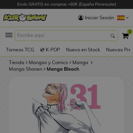
Envío GRATIS en compras +60€ (España Peninsular)
Hola
Iniciar Sesión
Figuras Anime
0
K
Torneos TCG
💿 K-POP
Nuevo en Stock
Nuevas Pre
Figuras
Videojuegos
Tienda
Mangas y Comics
Manga
Manga Shonen
Manga Bleach
Figuras de Cine
D
Figuras por
i
Fabricante
g
i
R
m
D
TOP Colecciones
e
o
u