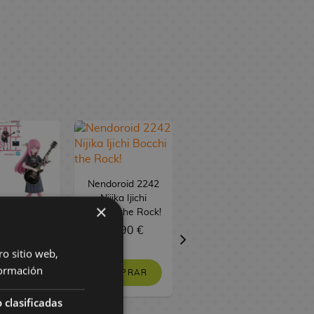
Nendoroid 2242
Nijika Ijichi
×
Bocchi the Rock!
79,90 €
 Kit Hitori
Nendoroid 2243
oh Bocchi
Ryo Yamada
I
ro sitio web,
Rock! 30MP
Bocchi the Rock!
ormación
COMPRAR
9,90 €
 clasificadas
62,90 €