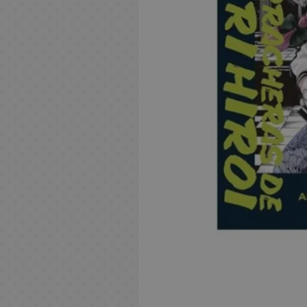
Resinas
R
m
D
o
e
o
u
v
Regalos
s
n
l
e
B
Frikis
i
T
c
M
l
o
n
C
e
M
a
M
a
N
d
Libros y
a
G
s
T
a
n
a
s
o
y
Mangas
s
R
M
y
a
M
F
n
g
n
K
r
C
s
D
N
N
A
e
a
S
z
o
u
g
a
g
a
m
a
b
TCG
r
o
e
n
g
n
n
C
a
c
T
n
a
F
a
n
a
r
e
a
v
n
i
a
g
a
o
s
h
a
k
D
r
Q
z
E
a
b
Gourmet
g
e
d
m
l
a
c
m
A
i
z
o
r
u
u
e
d
m
R
é
A
o
l
o
e
o
S
k
p
n
l
a
R
P
a
i
e
n
i
e
é
n
Regalos y
n
a
r
s
h
s
l
i
a
s
e
O
g
t
T
b
t
l
p
i
Merchan
R
B
s
F
o
A
o
e
m
s
d
T
g
P
o
s
o
a
o
o
l
l
e
a
B
L
i
i
n
n
m
e
d
e
a
a
D
n
B
r
n
r
s
R
i
l
s
l
e
i
g
d
i
e
e
e
S
z
l
i
B
a
p
i
y
o
c
o
i
l
b
M
T
g
u
s
m
n
n
C
e
a
o
s
a
s
e
a
G
p
a
s
n
S
i
o
a
e
r
e
t
i
r
s
s
n
l
k
E
l
o
a
s
N
F
a
M
u
d
c
n
r
C
a
o
n
i
d
M
e
l
e
r
m
d
A
o
u
s
R
a
p
a
h
k
a
E
o
s
s
e
e
e
a
y
t
e
i
e
n
v