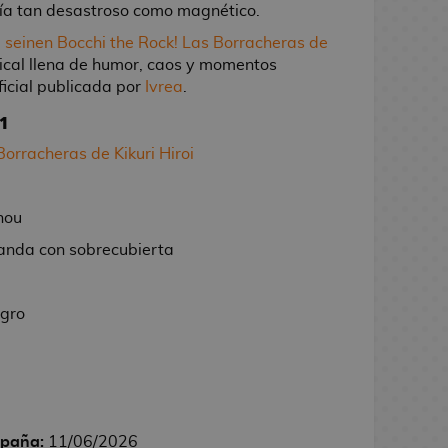
día tan desastroso como magnético.
 seinen
Bocchi the Rock! Las Borracheras de
sical llena de humor, caos y momentos
ficial publicada por
Ivrea
.
1
Borracheras de Kikuri Hiroi
hou
landa con sobrecubierta
egro
spaña:
11/06/2026