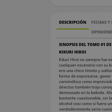
n
V
e
n
e
s
i
M
o
s
d
l
B
/
s
V
r
s
n
C
i
e
k
i
g
g
r
l
B
B
a
M
b
i
g
a
A
i
v
,
o
a
m
l
C
A
o
d
a
a
T
a
o
M
o
n
a
o
t
a
n
c
d
e
U
l
m
e
a
o
p
P
e
l
S
C
s
l
o
l
g
n
n
o
n
d
c
e
l
e
a
a
/
s
DESCRIPCIÓN
FECHAS Y
m
r
O
o
o
h
G
A
s
c
s
a
g
r
t
a
e
o
n
s
M
G
i
M
e
P
j
s
o
n
o
h
R
o
O
a
i
F
e
i
s
j
o
a
u
OPINIONE
G
d
a
n
!
u
d
j
i
s
i
e
s
n
C
a
C
r
s
o
u
n
a
u
a
x
d
F
e
e
o
m
d
l
g
D
e
a
M
l
h
i
r
e
g
r
SINOPSIS DEL TOMO 01 D
M
n
I
i
e
P
i
g
C
e
e
a
a
i
P
r
a
I
o
k
i
g
a
d
a
M
d
n
m
J
e
g
o
i
C
s
l
s
i
d
n
v
c
a
o
o
i
KIKURI HIROI
q
a
a
t
P
u
a
n
u
s
n
i
d
o
n
e
C
g
r
o
d
R
s
s
a
Kikuri Hiroi no siempre fue 
u
n
m
e
o
m
p
d
r
e
n
e
s
e
c
a
a
e
l
a
é
n
cualquier escenario con su 
e
R
g
C
r
s
o
i
a
F
e
S
P
S
y
e
p
2
a
a
s
p
e
era una chica tímida y solita
A
t
e
R
a
a
n
t
n
e
s
r
e
e
t
t
0
t
C
l
s
forma de expresarse, ganar 
r
a
s
e
S
r
a
e
T
M
M
é
P
n
B
i
r
l
a
o
t
e
o
i
d
carismática como imprevisibl
t
s
i
g
e
d
c
r
a
o
a
s
l
t
a
k
i
u
r
r
h
s
c
c
e
directos también trajo consi
b
/
n
a
i
G
i
s
z
c
n
a
e
n
a
e
c
W
S
C
/
i
a
l
demasiado en la bebida. Ahor
o
C
M
a
l
n
a
o
A
a
h
g
n
s
p
d
s
h
a
a
e
G
n
s
a
bastante cuestionable, sin 
o
ó
o
s
o
e
m
n
n
s
i
a
e
r
a
e
r
k
n
a
a
C
n
alcohol casi como si fuera un
k
m
P
d
C
s
n
e
a
i
d
P
l
G
t
e
s
s
s
u
t
l
i
o
verdaderamente seria cuando
s
o
u
e
i
d
l
m
e
o
a
u
a
s
H
V
r
u
l
n
c