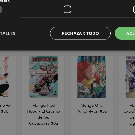
PEDIR
SIN STOCK
SI
VAR
TALLES
RECHAZAR TODO
ACE
nt-A-
Manga Red
Manga One
Ma
d #36
Hood - El Gremio
Punch-Man #36
extra
de los
de
Cazadores #02
Og