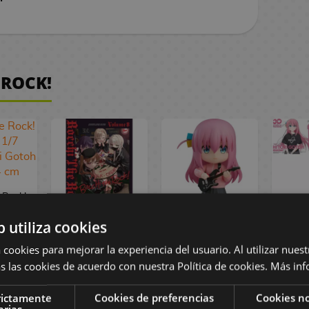
 ROCK!
 Rock!
C 1/7
b utiliza cookies
tori
Manga Bocchi
Nendoroid 2069
Model
e Ver.
the Rock! #8
Hitori Gotoh
Got
 cookies para mejorar la experiencia del usuario. Al utilizar nuest
m
Bocchi the Rock!
the 
s las cookies de acuerdo con nuestra Política de cookies.
Más inf
 €
9,90 €
9,41 €
63,90 €
5
0 €
rictamente
Cookies de preferencias
Cookies no
arias