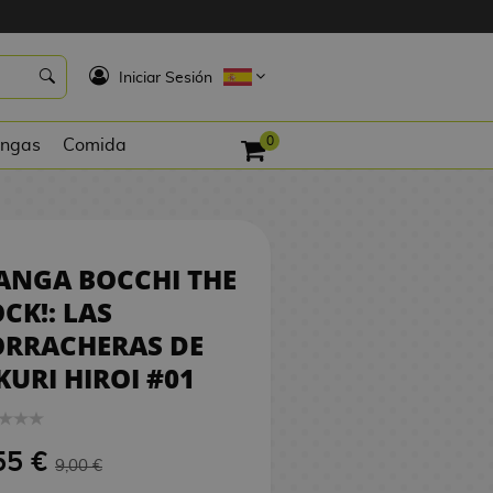
8,55 €
PEDIR
K
Iniciar Sesión
0
ngas
Comida
ANGA BOCCHI THE
CK!: LAS
ORRACHERAS DE
KURI HIROI #01
55 €
9,00 €