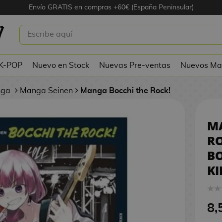
Envío GRATIS en compras +60€ (España Peninsular)
CCHI THE ROCK!: LAS BORRACHERAS
 HIROI #01
 K-POP
Nuevo en Stock
Nuevas Pre-ventas
Nuevos Ma
nga
Manga Seinen
Manga Bocchi the Rock!
M
RO
B
KI
8,