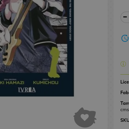
Lic
Fab
Tam
cms
SK