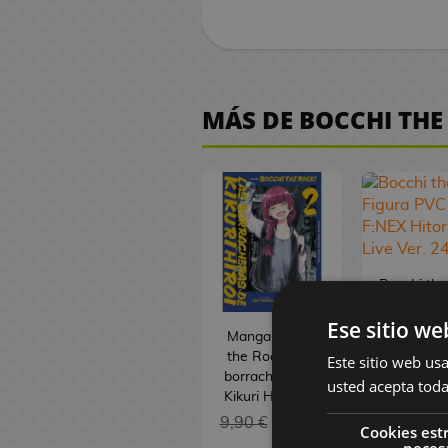
a
a
u
i
r
a
e
n
o
y
n
s
e
n
i
i
e
l
i
s
P
l
l
a
o
g
s
g
O
V
i
-
v
g
e
F
A
e
M
t
k
s
j
d
a
f
i
l
H
o
o
M
s
i
N
n
l
o
u
y
G
u
e
T
i
d
l
u
s
s
a
g
a
i
u
n
r
W
o
e
S
o
c
e
o
m
y
n
MÁS DE BOCCHI THE
u
r
m
c
e
a
a
o
g
e
k
i
o
s
a
S
g
r
u
e
h
d
J
y
d
o
r
y
a
j
n
n
a
a
t
e
e
a
E
S
s
i
R
o
l
u
o
a
K
T
s
o
s
r
p
d
m
e
e
R
e
e
c
o
o
P
R
M
d
o
o
i
i
s
g
e
s
g
k
d
a
o
e
y
e
D
n
c
l
a
v
o
s
o
l
p
g
t
C
P
i
e
i
e
R
l
e
s
m
l
U
a
h
i
i
s
s
o
C
o
o
n
D
Bocchi the
o
a
p
l
o
n
n
n
a
n
o
p
L
s
g
u
Figura PV
s
P
o
s
e
e
e
e
m
a
a
P
e
l
Ese sitio we
F:NEX Hi
M
A
L
a
s
T
s
y
s
p
F
m
e
r
c
Manga Bocchi
Gotoh Liv
a
n
L
i
r
d
C
d
a
r
p
s
s
e
the Rock!: Las
Este sitio web usa
24 c
n
i
a
P
b
P
a
e
G
e
borracheras de
n
i
a
a
s
usted acepta toda
309,90
g
m
m
e
r
a
Kikuri Hiroi #02
d
C
S
M
y
k
r
d
y
289,9
a
L
e
p
l
o
n
e
i
e
a
i
a
i
P
9,90 €
9,41 €
Cookies est
Y
o
a
u
s
i
F
n
r
n
s
l
a
neces