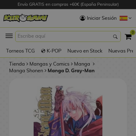
Envío GRATIS en compras +60€ (España Peninsular)
Hola
Iniciar Sesión
Figuras Anime
0
K
Torneos TCG
💿 K-POP
Nuevo en Stock
Nuevas Pre
Figuras
Videojuegos
Tienda
Mangas y Comics
Manga
Manga Shonen
Manga D. Gray-Man
Figuras de Cine
D
Figuras por
i
Fabricante
g
i
R
m
D
TOP Colecciones
e
o
u