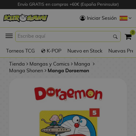
Envío GRATIS en compras +60€ (España Peninsular)
Hola
Iniciar Sesión
Figuras Anime
0
K
Torneos TCG
💿 K-POP
Nuevo en Stock
Nuevas Pre
Figuras
Videojuegos
Tienda
Mangas y Comics
Manga
Manga Shonen
Manga Doraemon
Figuras de Cine
D
Figuras por
i
Fabricante
g
i
R
m
D
TOP Colecciones
e
o
u