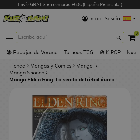
Envío GRATIS en compras +60€ (España Peninsular)
Hola
Iniciar Sesión
Figuras Anime
0
K
🏖️ Rebajas de Verano
Torneos TCG
💿 K-POP
Nuevo
Figuras
Videojuegos
Tienda
Mangas y Comics
Manga
Manga Shonen
Manga Elden Ring: La senda del árbol áureo
Figuras de Cine
D
Figuras por
i
Fabricante
g
i
R
m
D
TOP Colecciones
e
o
u