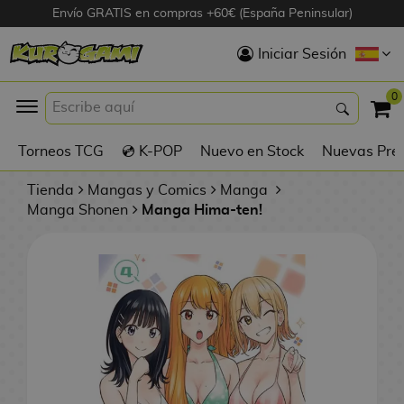
Envío GRATIS en compras +60€ (España Peninsular)
Hola
Iniciar Sesión
Figuras Anime
0
K
Torneos TCG
💿 K-POP
Nuevo en Stock
Nuevas Pre
Figuras
Videojuegos
Tienda
Mangas y Comics
Manga
Manga Shonen
Manga Hima-ten!
Figuras de Cine
D
Figuras por
i
Fabricante
g
i
R
m
D
TOP Colecciones
e
o
u