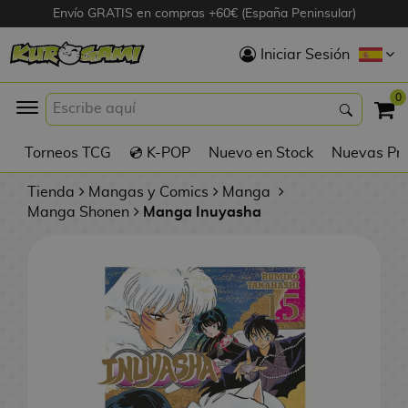
Envío GRATIS en compras +60€ (España Peninsular)
Hola
Iniciar Sesión
Figuras Anime
0
K
Torneos TCG
💿 K-POP
Nuevo en Stock
Nuevas Pre
Figuras
Videojuegos
Tienda
Mangas y Comics
Manga
Manga Shonen
Manga Inuyasha
Figuras de Cine
D
Figuras por
i
Fabricante
g
i
R
m
D
TOP Colecciones
e
o
u