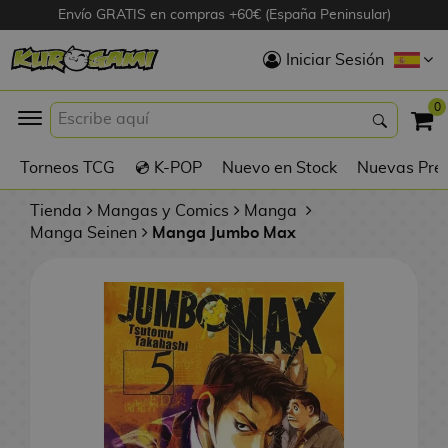
Envío GRATIS en compras +60€ (España Peninsular)
Hola
Iniciar Sesión
Figuras Anime
0
K
Torneos TCG
💿 K-POP
Nuevo en Stock
Nuevas Pre
Figuras
Videojuegos
Tienda
Mangas y Comics
Manga
Manga Seinen
Manga Jumbo Max
Figuras de Cine
D
Figuras por
i
Fabricante
g
i
R
m
D
TOP Colecciones
e
o
u