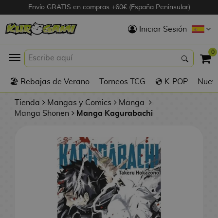
Envío GRATIS en compras +60€ (España Peninsular)
Hola
Iniciar Sesión
Figuras Anime
0
K
🏖️ Rebajas de Verano
Torneos TCG
💿 K-POP
Nuevo
Figuras
Videojuegos
Tienda
Mangas y Comics
Manga
Manga Shonen
Manga Kagurabachi
Figuras de Cine
D
Figuras por
i
Fabricante
g
i
R
m
D
TOP Colecciones
e
o
u