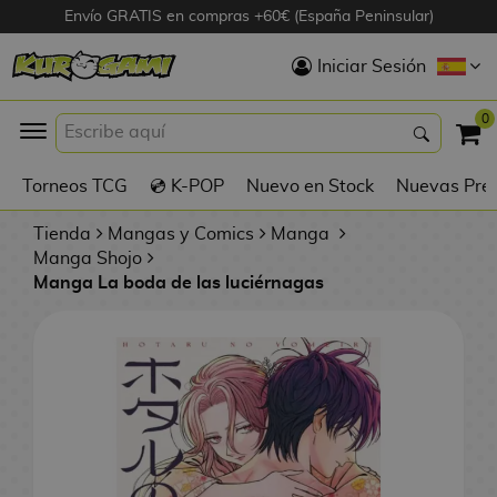
Envío GRATIS en compras +60€ (España Peninsular)
Hola
Iniciar Sesión
Figuras Anime
0
K
Torneos TCG
💿 K-POP
Nuevo en Stock
Nuevas Pre
Figuras
Videojuegos
Tienda
Mangas y Comics
Manga
Manga Shojo
Manga La boda de las luciérnagas
Figuras de Cine
D
Figuras por
i
Fabricante
g
i
R
m
D
TOP Colecciones
e
o
u