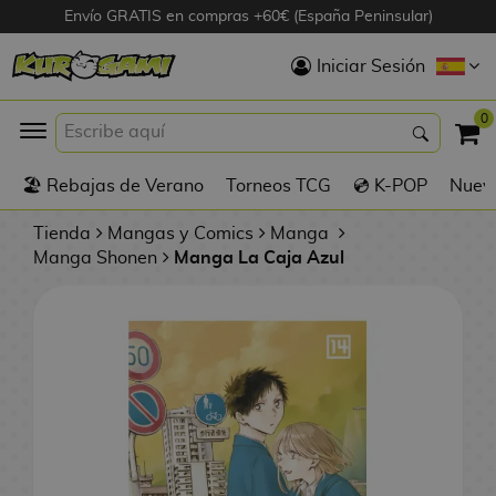
Envío GRATIS en compras +60€ (España Peninsular)
Hola
Iniciar Sesión
Figuras Anime
0
K
🏖️ Rebajas de Verano
Torneos TCG
💿 K-POP
Nuevo
Figuras
Videojuegos
Tienda
Mangas y Comics
Manga
Manga Shonen
Manga La Caja Azul
Figuras de Cine
D
Figuras por
i
Fabricante
g
i
R
m
D
TOP Colecciones
e
o
u