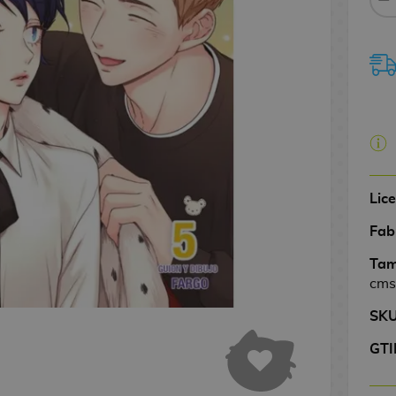
Lic
Fab
Tam
cms
SK
GTI