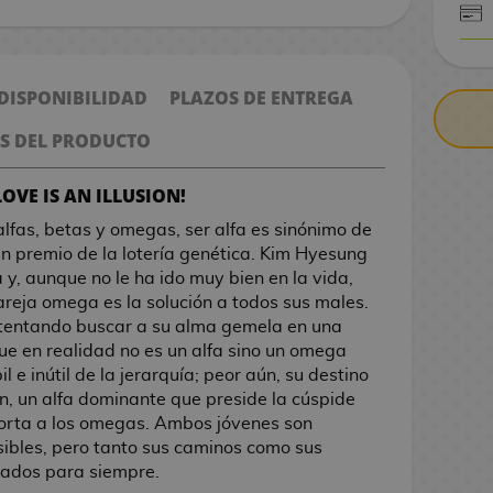
CONTRARE
 DISPONIBILIDAD
PLAZOS DE ENTREGA
S DEL PRODUCTO
LOVE IS AN ILLUSION!
fas, betas y omegas, ser alfa es sinónimo de
ran premio de la lotería genética. Kim Hyesung
 y, aunque no le ha ido muy bien en la vida,
areja omega es la solución a todos sus males.
ntentando buscar a su alma gemela en una
 que en realidad no es un alfa sino un omega
l e inútil de la jerarquía; peor aún, su destino
n, un alfa dominante que preside la cúspide
porta a los omegas. Ambos jóvenes son
ibles, pero tanto sus caminos como sus
zados para siempre.