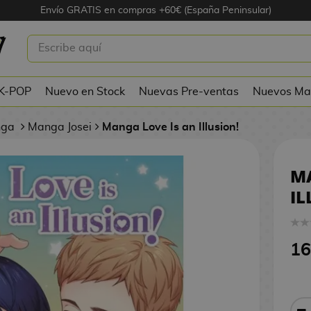
Envío GRATIS en compras +60€ (España Peninsular)
E IS AN ILLUSION! #5
 K-POP
Nuevo en Stock
Nuevas Pre-ventas
Nuevos Ma
nga
Manga Josei
Manga Love Is an Illusion!
MA
IL
16