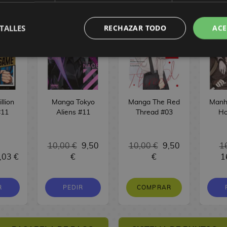
TALLES
RECHAZAR TODO
ACE
llion
Manga Tokyo
Manga The Red
Manh
#11
Aliens #11
Thread #03
Ho
10,00 €
9,50
10,00 €
9,50
1
,03 €
€
€
1
R
PEDIR
COMPRAR