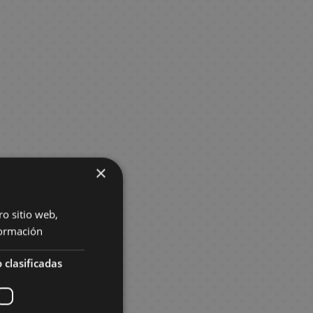
×
ro sitio web,
ormación
 clasificadas