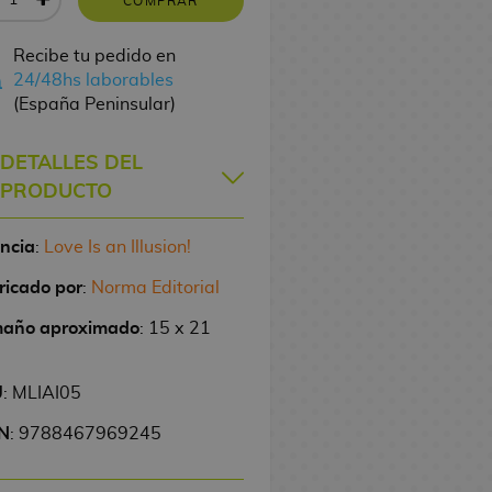
COMPRAR
Recibe tu pedido en
24/48hs laborables
(España Peninsular)
DETALLES DEL
PRODUCTO
encia
:
Love Is an Illusion!
ricado por
:
Norma Editorial
año aproximado
: 15 x 21
U
: MLIAI05
N
: 9788467969245