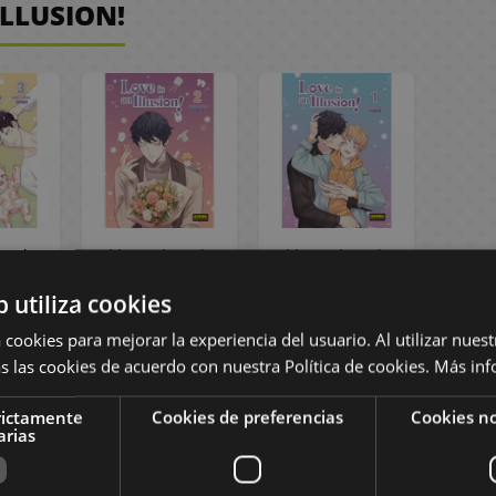
ILLUSION!
ve is
Manga Love is
Manga Love is
n! #3
an Illusion! #2
an Illusion! #1
b utiliza cookies
 €
15,95 €
15,95 €
 €
15,15 €
15,15 €
 cookies para mejorar la experiencia del usuario. Al utilizar nuest
s las cookies de acuerdo con nuestra Política de cookies.
Más inf
AR
PEDIR
PEDIR
rictamente
Cookies de preferencias
Cookies no
arias
TORIAL