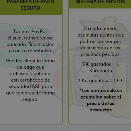
PASARELA DE PAGO
SISTEMA DE PUNTOS
SEGURO
En cada pedido
Tarjeta, PayPal,
acumulas puntos que
Bizum, transferencia
podrás canjear por
bancaria, financiación
descuentos en tus
o contra reembolso.
próximos pedidos.
Puedes elegir la forma
5 € gastados = 1
de pago que
Kuropunto
prefieras. Contamos
con certificado de
1 Kuropunto = 0,05 €
seguridad SSL para
*Los puntos solo se
que compres de forma
acumulan sobre el
segura.
precio de los
productos