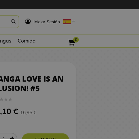
16,10 €
COMPRAR
K
Iniciar Sesión
0
ngas
Comida
NGA LOVE IS AN
LUSION! #5
,10 €
16,95 €