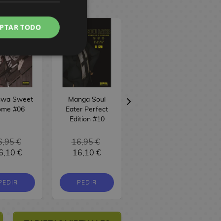
PTAR TODO
wa Sweet
Manga Soul
Manga Ruri
me #06
Eater Perfect
Dragon #04
Edition #10
6,95 €
16,95 €
6,10 €
16,10 €
9,00 €
8,55 €
PEDIR
PEDIR
PEDIR