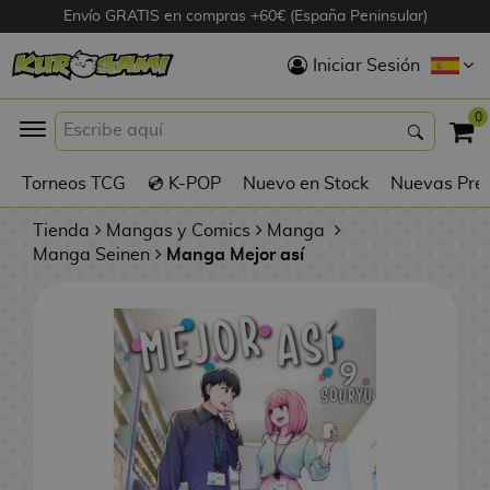
Envío GRATIS en compras +60€ (España Peninsular)
Hola
Iniciar Sesión
Figuras Anime
0
K
Torneos TCG
💿 K-POP
Nuevo en Stock
Nuevas Pre
Figuras
Videojuegos
Tienda
Mangas y Comics
Manga
Manga Seinen
Manga Mejor así
Figuras de Cine
D
Figuras por
i
Fabricante
g
i
R
m
D
TOP Colecciones
e
o
u