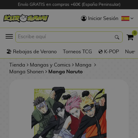
Envío GRATIS en compras +60€ (España Peninsular)
Hola
Iniciar Sesión
Figuras Anime
0
K
🏖️ Rebajas de Verano
Torneos TCG
💿 K-POP
Nuevo
Figuras
Videojuegos
Tienda
Mangas y Comics
Manga
Manga Shonen
Manga Naruto
Figuras de Cine
D
Figuras por
i
Fabricante
g
i
R
m
D
TOP Colecciones
e
o
u