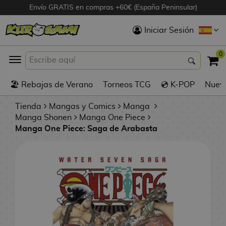
Envío GRATIS en compras +60€ (España Peninsular)
Hola
Iniciar Sesión
Figuras Anime
0
K
🏖️ Rebajas de Verano
Torneos TCG
💿 K-POP
Nuevo
Figuras
Videojuegos
Tienda
Mangas y Comics
Manga
Manga Shonen
Manga One Piece
Manga One Piece: Saga de Arabasta
Figuras de Cine
D
Figuras por
i
Fabricante
g
i
R
m
D
TOP Colecciones
e
o
u