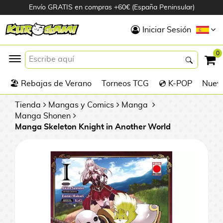
Envío GRATIS en compras +60€ (España Peninsular)
Hola
Iniciar Sesión
Figuras Anime
0
K
🏖️ Rebajas de Verano
Torneos TCG
💿 K-POP
Nuevo
Figuras
Videojuegos
Tienda
Mangas y Comics
Manga
Manga Shonen
Manga Skeleton Knight in Another World
Figuras de Cine
D
Figuras por
i
Fabricante
g
i
R
m
D
TOP Colecciones
e
o
u