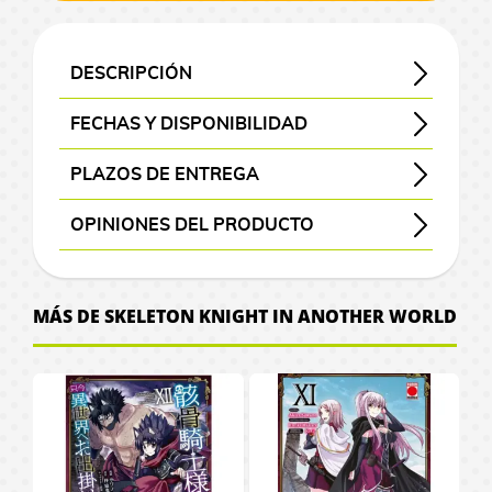
J
n
G
s
o
o
a
a
o
r
C
i
e
s
z
s
n
l
R
A
a
a
g
-
A
l
l
O
C
n
i
o
F
t
r
a
M
o
a
o
n
r
p
a
M
n
s
M
s
n
a
a
l
i
i
s
a
s
p
i
/
DESCRIPCIÓN
M
o
F
J
a
i
o
o
o
e
r
M
l
g
g
e
d
r
a
m
O
a
n
i
o
g
m
s
c
s
P
d
a
I
C
a
u
s
e
v
d
e
f
SINOPSIS DEL TOMO 1 DE SKELETON KNIGHT IN ANOTHER WORLD
Un hombre despierta y se encuentra en un mundo completamente distinto, adoptando la apariencia de su personaje en un MMORPG: el "caballero esqueleto". Su figura está envuelta en una armadura, bajo la cual yace un esqueleto completo. Sin embargo, este cambio de apariencia tiene sus riesgos, ya que si su verdadera identidad fuera descubierta, se enfrentaría al peligro de ser considerado un monstruo y ser perseguido. Aunque su intención inicial es pasar desapercibido, no puede ignorar los actos criminales que ocurren frente a sus ojos. Con el uso de las habilidades y capacidades que ha desarrollado en el juego, se verá impulsado a realizar hazañas impresionantes en este nuevo mundo.
DETALLES DEL VOLUMEN 1 DE SKELETON KNIGHT IN ANOTHER WORLD
Skeleton Knight in Another World - Gaikotsu Kishi-sama Tadaima Isekai e Odekakechuu - 骸骨騎士様、只今異世界へお出掛け中
- Ecchi - Accion - Aventura - Humor - Drama - Fantasia
FECHAS Y DISPONIBILIDAD
x
é
g
s
i
e
d
h
D
i
C
n
v
h
n
r
V
e
e
/
i
i
s
u
R
e
c
e
i
i
e
a
g
r
o
t
a
i
l
C
M
N
c
mangas y libros con el botón morado “Pedir”
se consultan a editoriales y distribuidoras.
, se eliminará del pedido
, el pedido se cancelará.
prepararemos tu pedido con prioridad
P
m
PLAZOS DE ENTREGA
r
e
i
:
C
l
s
c
p
a
e
c
e
s
d
a
a
o
i
C
o
u
a
g
T
i
a
R
n
e
t
2
a
o
s
F
e
m
n
v
n
, visible antes de pagar.
ó
M
s
m
s
a
h
n
s
e
e
o
0
l
OPINIONES DEL PRODUCTO
u
o
a
g
e
a
m
a
t
M
P
P
G
l
e
e
d
g
y
r
t
a
n
j
a
l
Aún no existen valoraciones para este producto.
A
o
n
e
a
l
e
r
o
G
e
a
S
h
t
F
k
R
u
a
r
d
g
r
T
M
n
a
n
a
s
a
S
l
a
C
e
r
R
o
é
e
s
MÁS DE SKELETON KNIGHT IN ANOTHER WORLD
t
i
a
s
a
o
g
n
d
n
d
t
e
o
k
e
s
i
é
p
g
G
b
b
I
A
z
c
a
e
i
F
d
e
h
r
s
u
n
/
k
p
l
o
u
o
u
s
n
a
h
G
t
e
i
i
V
e
i
S
r
t
G
a
l
i
s
a
o
j
e
i
s
i
u
a
n
g
s
i
r
e
t
a
u
a
d
i
c
r
k
a
k
m
d
l
a
C
t
u
t
d
i
s
P
a
r
l
a
c
a
d
s
r
a
e
e
a
r
ó
e
r
a
e
n
e
r
y
l
s
a
s
i
M
i
C
P
s
d
m
s
a
o
g
l
W
B
e
C
s
O
a
T
P
a
F
i
o
D
i
i
s
j
u
a
o
t
o
C
f
n